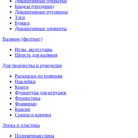
Декоративные открытки
Брадсы (гвоздики)
Декоративные пуговицы
Тэги
Бумага
Декоративные элементы
Валяние (фелтинг)
Иглы, аксессуары
Шерсть для валяния
Для творчества и рукоделия
Раскраски по номерам
Наклейки
Книги
Фурнитура для игрушек
Флористика
Фоамиран
Краски
Спицы и крючки
Лепка и пластика
Полимерная глина