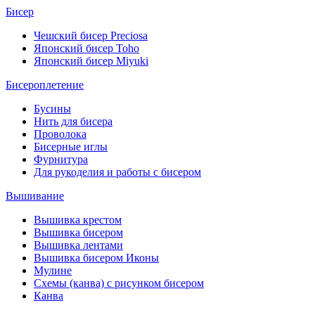
Бисер
Чешский бисер Preciosa
Японский бисер Toho
Японский бисер Miyuki
Бисероплетение
Бусины
Нить для бисера
Проволока
Бисерные иглы
Фурнитура
Для рукоделия и работы с бисером
Вышивание
Вышивка крестом
Вышивка бисером
Вышивка лентами
Вышивка бисером Иконы
Мулине
Схемы (канва) с рисунком бисером
Канва