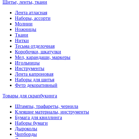
Шитье, ленты, ткани
Лента атласная
Наборы, ассорти
Молнии
Ножницы
Ткани
Нитки
Тесьма отделочная
Коробочки, шкатулки
Мел, карандаши, маркеры
Игольницы
Инструменты
Лента капроновая
Наборы для шитья
Фетр декоративный
Товары для скрапбукинга
Штампы, трафареты, чернила
Клеящие материалы, инструменты
Бумага для квиллинга
Наборы бумаги
Дыроколы
Чипборды