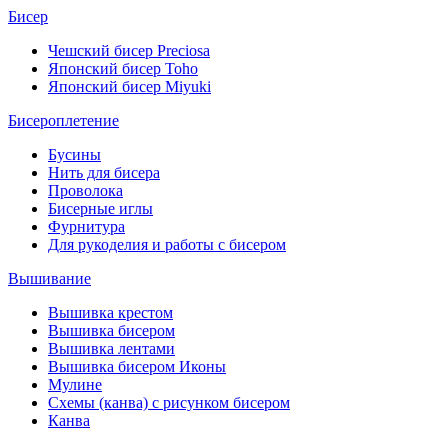
Бисер
Чешский бисер Preciosa
Японский бисер Toho
Японский бисер Miyuki
Бисероплетение
Бусины
Нить для бисера
Проволока
Бисерные иглы
Фурнитура
Для рукоделия и работы с бисером
Вышивание
Вышивка крестом
Вышивка бисером
Вышивка лентами
Вышивка бисером Иконы
Мулине
Схемы (канва) с рисунком бисером
Канва