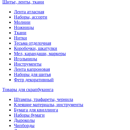
Шитье, ленты, ткани
Лента атласная
Наборы, ассорти
Молнии
Ножницы
Ткани
Нитки
Тесьма отделочная
Коробочки, шкатулки
Мел, карандаши, маркеры
Игольницы
Инструменты
Лента капроновая
Наборы для шитья
Фетр декоративный
Товары для скрапбукинга
Штампы, трафареты, чернила
Клеящие материалы, инструменты
Бумага для квиллинга
Наборы бумаги
Дыроколы
Чипборды