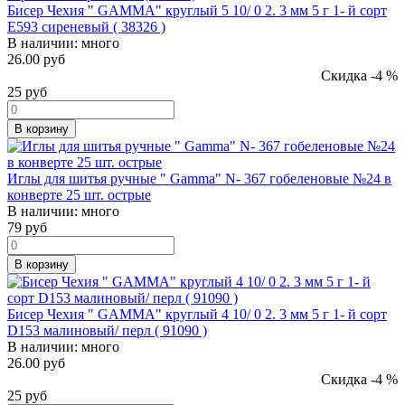
Бисер Чехия " GAMMA" круглый 5 10/ 0 2. 3 мм 5 г 1- й сорт
Е593 сиреневый ( 38326 )
В наличии:
много
26.00 руб
Скидка -4 %
25
руб
В корзину
Иглы для шитья ручные " Gamma" N- 367 гобеленовые №24 в
конверте 25 шт. острые
В наличии:
много
79
руб
В корзину
Бисер Чехия " GAMMA" круглый 4 10/ 0 2. 3 мм 5 г 1- й сорт
D153 малиновый/ перл ( 91090 )
В наличии:
много
26.00 руб
Скидка -4 %
25
руб