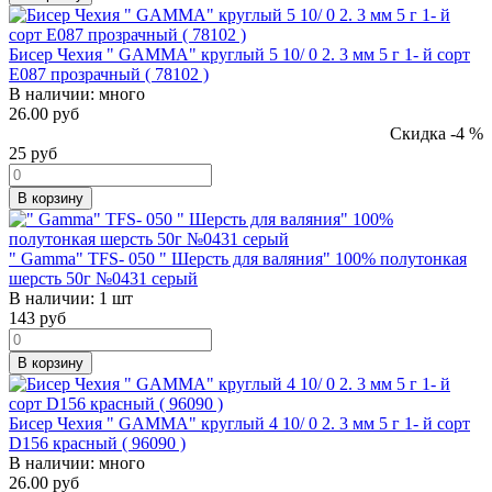
Бисер Чехия " GAMMA" круглый 5 10/ 0 2. 3 мм 5 г 1- й сорт
E087 прозрачный ( 78102 )
В наличии:
много
26.00 руб
Скидка -4 %
25
руб
В корзину
" Gamma" TFS- 050 " Шерсть для валяния" 100% полутонкая
шерсть 50г №0431 серый
В наличии:
1 шт
143
руб
В корзину
Бисер Чехия " GAMMA" круглый 4 10/ 0 2. 3 мм 5 г 1- й сорт
D156 красный ( 96090 )
В наличии:
много
26.00 руб