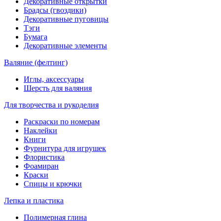
Декоративные открытки
Брадсы (гвоздики)
Декоративные пуговицы
Тэги
Бумага
Декоративные элементы
Валяние (фелтинг)
Иглы, аксессуары
Шерсть для валяния
Для творчества и рукоделия
Раскраски по номерам
Наклейки
Книги
Фурнитура для игрушек
Флористика
Фоамиран
Краски
Спицы и крючки
Лепка и пластика
Полимерная глина