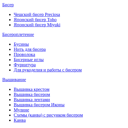
Бисер
Чешский бисер Preciosa
Японский бисер Toho
Японский бисер Miyuki
Бисероплетение
Бусины
Нить для бисера
Проволока
Бисерные иглы
Фурнитура
Для рукоделия и работы с бисером
Вышивание
Вышивка крестом
Вышивка бисером
Вышивка лентами
Вышивка бисером Иконы
Мулине
Схемы (канва) с рисунком бисером
Канва