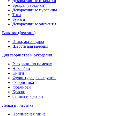
Декоративные открытки
Брадсы (гвоздики)
Декоративные пуговицы
Тэги
Бумага
Декоративные элементы
Валяние (фелтинг)
Иглы, аксессуары
Шерсть для валяния
Для творчества и рукоделия
Раскраски по номерам
Наклейки
Книги
Фурнитура для игрушек
Флористика
Фоамиран
Краски
Спицы и крючки
Лепка и пластика
Полимерная глина