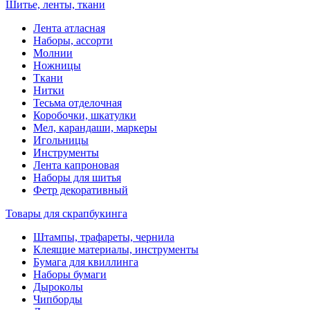
Шитье, ленты, ткани
Лента атласная
Наборы, ассорти
Молнии
Ножницы
Ткани
Нитки
Тесьма отделочная
Коробочки, шкатулки
Мел, карандаши, маркеры
Игольницы
Инструменты
Лента капроновая
Наборы для шитья
Фетр декоративный
Товары для скрапбукинга
Штампы, трафареты, чернила
Клеящие материалы, инструменты
Бумага для квиллинга
Наборы бумаги
Дыроколы
Чипборды