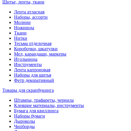
Шитье, ленты, ткани
Лента атласная
Наборы, ассорти
Молнии
Ножницы
Ткани
Нитки
Тесьма отделочная
Коробочки, шкатулки
Мел, карандаши, маркеры
Игольницы
Инструменты
Лента капроновая
Наборы для шитья
Фетр декоративный
Товары для скрапбукинга
Штампы, трафареты, чернила
Клеящие материалы, инструменты
Бумага для квиллинга
Наборы бумаги
Дыроколы
Чипборды