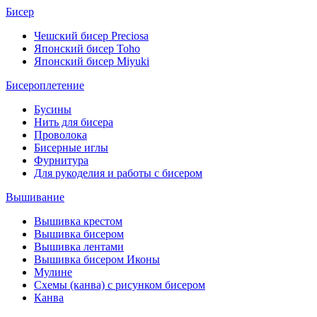
Бисер
Чешский бисер Preciosa
Японский бисер Toho
Японский бисер Miyuki
Бисероплетение
Бусины
Нить для бисера
Проволока
Бисерные иглы
Фурнитура
Для рукоделия и работы с бисером
Вышивание
Вышивка крестом
Вышивка бисером
Вышивка лентами
Вышивка бисером Иконы
Мулине
Схемы (канва) с рисунком бисером
Канва