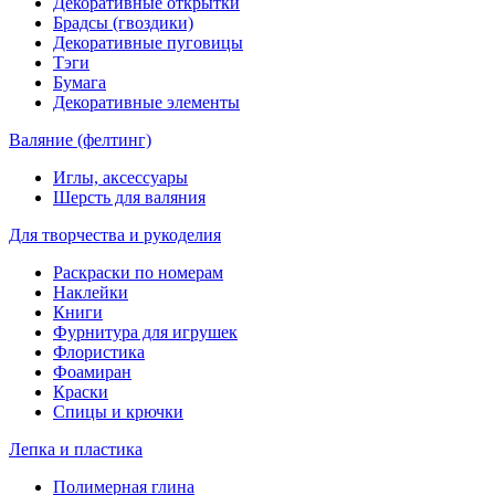
Декоративные открытки
Брадсы (гвоздики)
Декоративные пуговицы
Тэги
Бумага
Декоративные элементы
Валяние (фелтинг)
Иглы, аксессуары
Шерсть для валяния
Для творчества и рукоделия
Раскраски по номерам
Наклейки
Книги
Фурнитура для игрушек
Флористика
Фоамиран
Краски
Спицы и крючки
Лепка и пластика
Полимерная глина