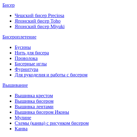
Бисер
Чешский бисер Preciosa
Японский бисер Toho
Японский бисер Miyuki
Бисероплетение
Бусины
Нить для бисера
Проволока
Бисерные иглы
Фурнитура
Для рукоделия и работы с бисером
Вышивание
Вышивка крестом
Вышивка бисером
Вышивка лентами
Вышивка бисером Иконы
Мулине
Схемы (канва) с рисунком бисером
Канва