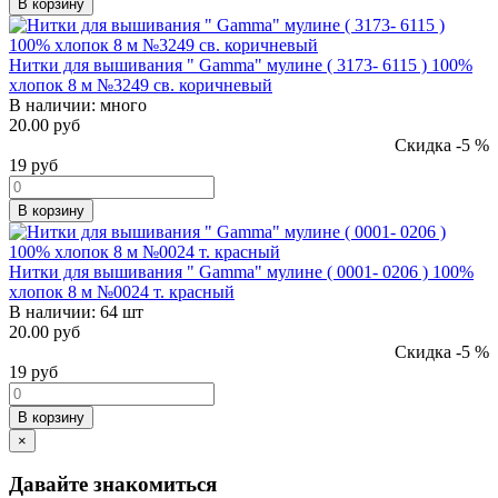
В корзину
Нитки для вышивания " Gamma" мулине ( 3173- 6115 ) 100%
хлопок 8 м №3249 св. коричневый
В наличии:
много
20.00 руб
Скидка -5 %
19
руб
В корзину
Нитки для вышивания " Gamma" мулине ( 0001- 0206 ) 100%
хлопок 8 м №0024 т. красный
В наличии:
64 шт
20.00 руб
Скидка -5 %
19
руб
В корзину
×
Давайте знакомиться