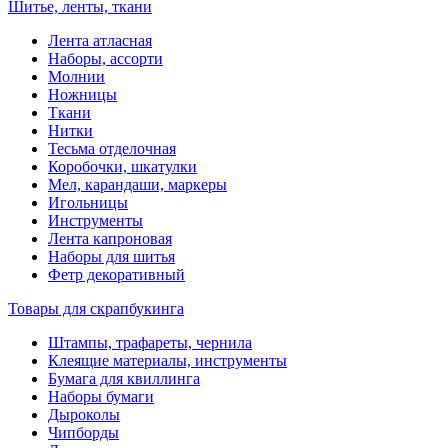
Шитье, ленты, ткани
Лента атласная
Наборы, ассорти
Молнии
Ножницы
Ткани
Нитки
Тесьма отделочная
Коробочки, шкатулки
Мел, карандаши, маркеры
Игольницы
Инструменты
Лента капроновая
Наборы для шитья
Фетр декоративный
Товары для скрапбукинга
Штампы, трафареты, чернила
Клеящие материалы, инструменты
Бумага для квиллинга
Наборы бумаги
Дыроколы
Чипборды