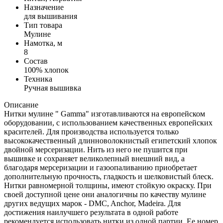
Назначение
для вышивания
Тип товара
Мулине
Намотка, м
8
Состав
100% хлопок
Техника
Ручная вышивка
Описание
Нитки мулине " Gamma" изготавливаются на европейском
оборудовании, с использованием качественных европейских
красителей. Для производства используется только
высококачественный длинноволокнистый египетский хлопок
двойной мерсеризации. Нить из него не пушится при
вышивке и сохраняет великолепный внешний вид, а
благодаря мерсеризации и газоопаливанию приобретает
дополнительную прочность, гладкость и шелковистый блеск.
Нитки равномерной толщины, имеют стойкую окраску. При
своей доступной цене они аналогичны по качеству мулине
других ведущих марок - DMC, Anchor, Madeira. Для
достижения наилучшего результата в одной работе
рекомендуется использовать нитки из одной партии. Ее номер