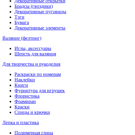
Декоративные открытки
Брадсы (гвоздики)
Декоративные пуговицы
Тэги
Бумага
Декоративные элементы
Валяние (фелтинг)
Иглы, аксессуары
Шерсть для валяния
Для творчества и рукоделия
Раскраски по номерам
Наклейки
Книги
Фурнитура для игрушек
Флористика
Фоамиран
Краски
Спицы и крючки
Лепка и пластика
Полимерная глина