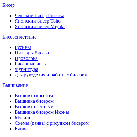
Бисер
Чешский бисер Preciosa
Японский бисер Toho
Японский бисер Miyuki
Бисероплетение
Бусины
Нить для бисера
Проволока
Бисерные иглы
Фурнитура
Для рукоделия и работы с бисером
Вышивание
Вышивка крестом
Вышивка бисером
Вышивка лентами
Вышивка бисером Иконы
Мулине
Схемы (канва) с рисунком бисером
Канва