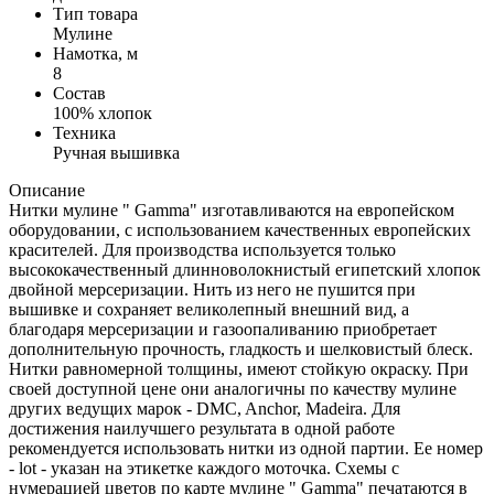
Тип товара
Мулине
Намотка, м
8
Состав
100% хлопок
Техника
Ручная вышивка
Описание
Нитки мулине " Gamma" изготавливаются на европейском
оборудовании, с использованием качественных европейских
красителей. Для производства используется только
высококачественный длинноволокнистый египетский хлопок
двойной мерсеризации. Нить из него не пушится при
вышивке и сохраняет великолепный внешний вид, а
благодаря мерсеризации и газоопаливанию приобретает
дополнительную прочность, гладкость и шелковистый блеск.
Нитки равномерной толщины, имеют стойкую окраску. При
своей доступной цене они аналогичны по качеству мулине
других ведущих марок - DMC, Anchor, Madeira. Для
достижения наилучшего результата в одной работе
рекомендуется использовать нитки из одной партии. Ее номер
- lot - указан на этикетке каждого моточка. Схемы с
нумерацией цветов по карте мулине " Gamma" печатаются в