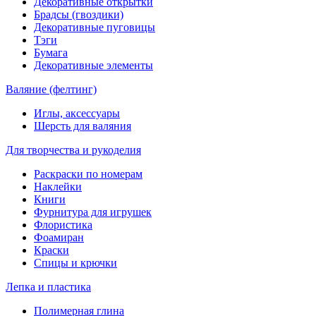
Декоративные открытки
Брадсы (гвоздики)
Декоративные пуговицы
Тэги
Бумага
Декоративные элементы
Валяние (фелтинг)
Иглы, аксессуары
Шерсть для валяния
Для творчества и рукоделия
Раскраски по номерам
Наклейки
Книги
Фурнитура для игрушек
Флористика
Фоамиран
Краски
Спицы и крючки
Лепка и пластика
Полимерная глина