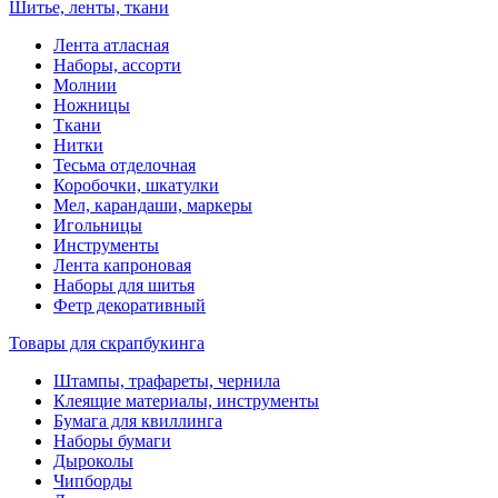
Шитье, ленты, ткани
Лента атласная
Наборы, ассорти
Молнии
Ножницы
Ткани
Нитки
Тесьма отделочная
Коробочки, шкатулки
Мел, карандаши, маркеры
Игольницы
Инструменты
Лента капроновая
Наборы для шитья
Фетр декоративный
Товары для скрапбукинга
Штампы, трафареты, чернила
Клеящие материалы, инструменты
Бумага для квиллинга
Наборы бумаги
Дыроколы
Чипборды