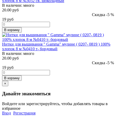
хлопок 8 м №3032 св. шоколадный
В наличии:
много
20.00 руб
Скидка -5 %
19
руб
В корзину
Нитки для вышивания " Gamma" мулине ( 0207- 0819 ) 100%
хлопок 8 м №0410 т- бордовый
В наличии:
много
20.00 руб
Скидка -5 %
19
руб
В корзину
×
Давайте знакомиться
Войдите или зарегистрируйтесь, чтобы добавлять товары в
избранное
Вход
Регистрация