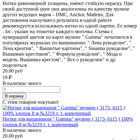
Нитки равномерной толщины, имеют стойкую окраску. При
своей доступной цене они аналогичны по качеству мулине
других ведущих марок - DMC, Anchor, Madeira. Для
достижения наилучшего результата в одной работе
рекомендуется использовать нитки из одной партии. Ее номер
- lot - указан на этикетке каждого моточка. Схемы с
нумерацией цветов по карте мулине " Gamma" печатаются в
популярных журналах по вышиванию: " Лена рукоделие", "
Лена креатив", " Вышитые картины", " Susanna рукоделие", "
Вышиваю крестиком", " Формула рукоделия", " Мода и
модель. Вышивка крестом", " Все о рукоделии" и др.
поделиться
20.00 руб
19
₽
В наличии:
много
В корзину
С этим товаром покупают
Нитки для вышивания " Gamma" мулине ( 3173- 6115 ) 100%
хлопок 8 м №3219 т. т. коричневый
В наличии:
много
20.00 руб