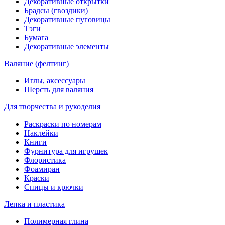
Декоративные открытки
Брадсы (гвоздики)
Декоративные пуговицы
Тэги
Бумага
Декоративные элементы
Валяние (фелтинг)
Иглы, аксессуары
Шерсть для валяния
Для творчества и рукоделия
Раскраски по номерам
Наклейки
Книги
Фурнитура для игрушек
Флористика
Фоамиран
Краски
Спицы и крючки
Лепка и пластика
Полимерная глина