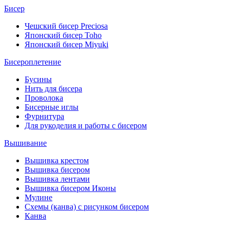
Бисер
Чешский бисер Preciosa
Японский бисер Toho
Японский бисер Miyuki
Бисероплетение
Бусины
Нить для бисера
Проволока
Бисерные иглы
Фурнитура
Для рукоделия и работы с бисером
Вышивание
Вышивка крестом
Вышивка бисером
Вышивка лентами
Вышивка бисером Иконы
Мулине
Схемы (канва) с рисунком бисером
Канва