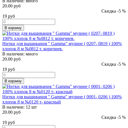
В наличии:
много
20.00 руб
Скидка -5 %
19
руб
В корзину
Нитки для вышивания " Gamma" мулине ( 0207- 0819 ) 100%
хлопок 8 м №0812 т. коричнев.
В наличии:
много
20.00 руб
Скидка -5 %
19
руб
В корзину
Нитки для вышивания " Gamma" мулине ( 0001- 0206 ) 100%
хлопок 8 м №0120 т- красный
В наличии:
12 шт
20.00 руб
Скидка -5 %
19
руб