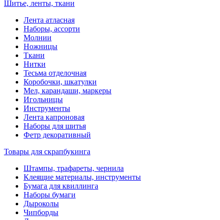
Шитье, ленты, ткани
Лента атласная
Наборы, ассорти
Молнии
Ножницы
Ткани
Нитки
Тесьма отделочная
Коробочки, шкатулки
Мел, карандаши, маркеры
Игольницы
Инструменты
Лента капроновая
Наборы для шитья
Фетр декоративный
Товары для скрапбукинга
Штампы, трафареты, чернила
Клеящие материалы, инструменты
Бумага для квиллинга
Наборы бумаги
Дыроколы
Чипборды