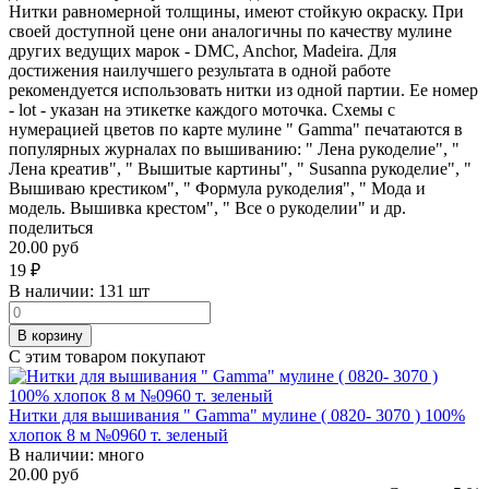
Нитки равномерной толщины, имеют стойкую окраску. При
своей доступной цене они аналогичны по качеству мулине
других ведущих марок - DMC, Anchor, Madeira. Для
достижения наилучшего результата в одной работе
рекомендуется использовать нитки из одной партии. Ее номер
- lot - указан на этикетке каждого моточка. Схемы с
нумерацией цветов по карте мулине " Gamma" печатаются в
популярных журналах по вышиванию: " Лена рукоделие", "
Лена креатив", " Вышитые картины", " Susanna рукоделие", "
Вышиваю крестиком", " Формула рукоделия", " Мода и
модель. Вышивка крестом", " Все о рукоделии" и др.
поделиться
20.00 руб
19
₽
В наличии:
131 шт
В корзину
С этим товаром покупают
Нитки для вышивания " Gamma" мулине ( 0820- 3070 ) 100%
хлопок 8 м №0960 т. зеленый
В наличии:
много
20.00 руб