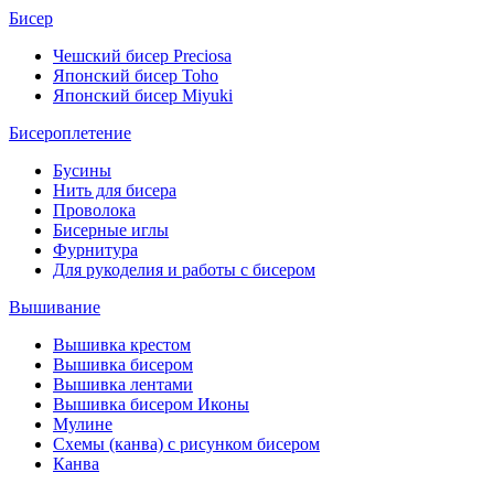
Бисер
Чешский бисер Preciosa
Японский бисер Toho
Японский бисер Miyuki
Бисероплетение
Бусины
Нить для бисера
Проволока
Бисерные иглы
Фурнитура
Для рукоделия и работы с бисером
Вышивание
Вышивка крестом
Вышивка бисером
Вышивка лентами
Вышивка бисером Иконы
Мулине
Схемы (канва) с рисунком бисером
Канва