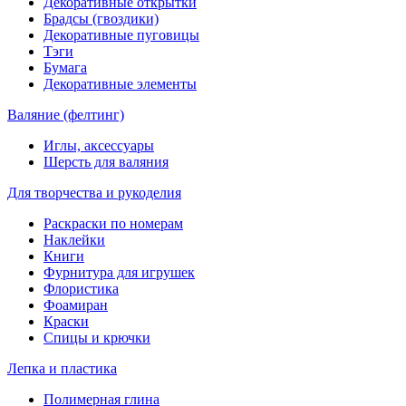
Декоративные открытки
Брадсы (гвоздики)
Декоративные пуговицы
Тэги
Бумага
Декоративные элементы
Валяние (фелтинг)
Иглы, аксессуары
Шерсть для валяния
Для творчества и рукоделия
Раскраски по номерам
Наклейки
Книги
Фурнитура для игрушек
Флористика
Фоамиран
Краски
Спицы и крючки
Лепка и пластика
Полимерная глина