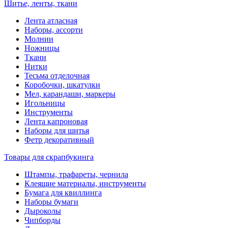
Шитье, ленты, ткани
Лента атласная
Наборы, ассорти
Молнии
Ножницы
Ткани
Нитки
Тесьма отделочная
Коробочки, шкатулки
Мел, карандаши, маркеры
Игольницы
Инструменты
Лента капроновая
Наборы для шитья
Фетр декоративный
Товары для скрапбукинга
Штампы, трафареты, чернила
Клеящие материалы, инструменты
Бумага для квиллинга
Наборы бумаги
Дыроколы
Чипборды