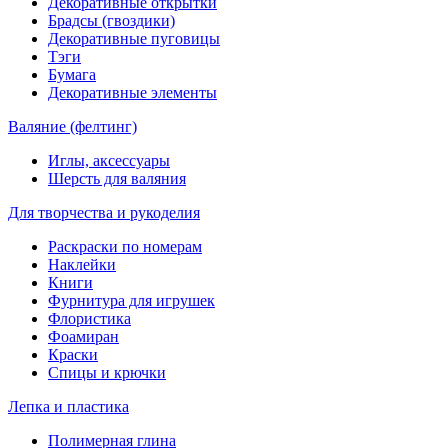
Декоративные открытки
Брадсы (гвоздики)
Декоративные пуговицы
Тэги
Бумага
Декоративные элементы
Валяние (фелтинг)
Иглы, аксессуары
Шерсть для валяния
Для творчества и рукоделия
Раскраски по номерам
Наклейки
Книги
Фурнитура для игрушек
Флористика
Фоамиран
Краски
Спицы и крючки
Лепка и пластика
Полимерная глина