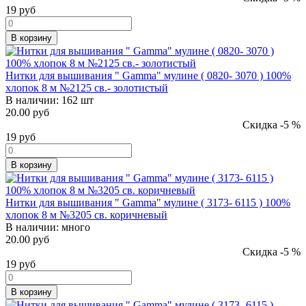
19
руб
В корзину
Нитки для вышивания " Gamma" мулине ( 0820- 3070 ) 100%
хлопок 8 м №2125 св.- золотистый
В наличии:
162 шт
20.00 руб
Скидка -5 %
19
руб
В корзину
Нитки для вышивания " Gamma" мулине ( 3173- 6115 ) 100%
хлопок 8 м №3205 св. коричневый
В наличии:
много
20.00 руб
Скидка -5 %
19
руб
В корзину