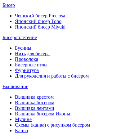
Бисер
Чешский бисер Preciosa
Японский бисер Toho
Японский бисер Miyuki
Бисероплетение
Бусины
Нить для бисера
Проволока
Бисерные иглы
Фурнитура
Для рукоделия и работы с бисером
Вышивание
Вышивка крестом
Вышивка бисером
Вышивка лентами
Вышивка бисером Иконы
Мулине
Схемы (канва) с рисунком бисером
Канва