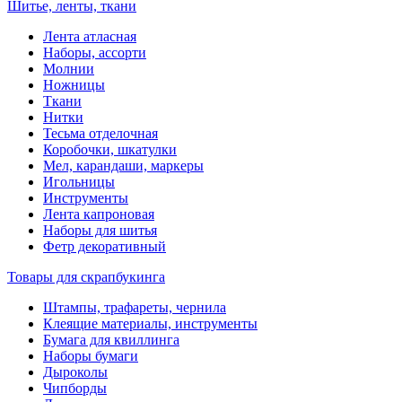
Шитье, ленты, ткани
Лента атласная
Наборы, ассорти
Молнии
Ножницы
Ткани
Нитки
Тесьма отделочная
Коробочки, шкатулки
Мел, карандаши, маркеры
Игольницы
Инструменты
Лента капроновая
Наборы для шитья
Фетр декоративный
Товары для скрапбукинга
Штампы, трафареты, чернила
Клеящие материалы, инструменты
Бумага для квиллинга
Наборы бумаги
Дыроколы
Чипборды