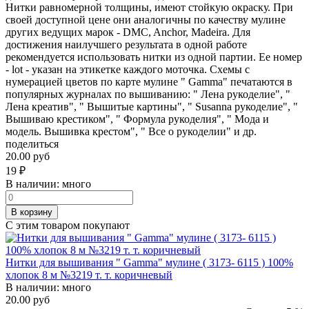
Нитки равномерной толщины, имеют стойкую окраску. При
своей доступной цене они аналогичны по качеству мулине
других ведущих марок - DMC, Anchor, Madeira. Для
достижения наилучшего результата в одной работе
рекомендуется использовать нитки из одной партии. Ее номер
- lot - указан на этикетке каждого моточка. Схемы с
нумерацией цветов по карте мулине " Gamma" печатаются в
популярных журналах по вышиванию: " Лена рукоделие", "
Лена креатив", " Вышитые картины", " Susanna рукоделие", "
Вышиваю крестиком", " Формула рукоделия", " Мода и
модель. Вышивка крестом", " Все о рукоделии" и др.
поделиться
20.00 руб
19
₽
В наличии:
много
В корзину
С этим товаром покупают
Нитки для вышивания " Gamma" мулине ( 3173- 6115 ) 100%
хлопок 8 м №3219 т. т. коричневый
В наличии:
много
20.00 руб