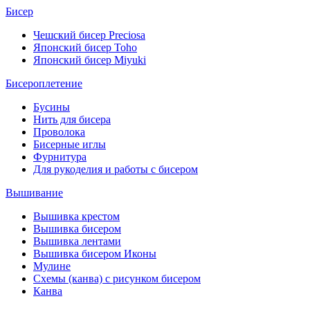
Бисер
Чешский бисер Preciosa
Японский бисер Toho
Японский бисер Miyuki
Бисероплетение
Бусины
Нить для бисера
Проволока
Бисерные иглы
Фурнитура
Для рукоделия и работы с бисером
Вышивание
Вышивка крестом
Вышивка бисером
Вышивка лентами
Вышивка бисером Иконы
Мулине
Схемы (канва) с рисунком бисером
Канва