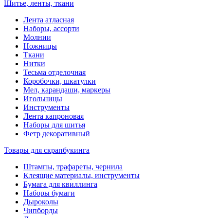
Шитье, ленты, ткани
Лента атласная
Наборы, ассорти
Молнии
Ножницы
Ткани
Нитки
Тесьма отделочная
Коробочки, шкатулки
Мел, карандаши, маркеры
Игольницы
Инструменты
Лента капроновая
Наборы для шитья
Фетр декоративный
Товары для скрапбукинга
Штампы, трафареты, чернила
Клеящие материалы, инструменты
Бумага для квиллинга
Наборы бумаги
Дыроколы
Чипборды