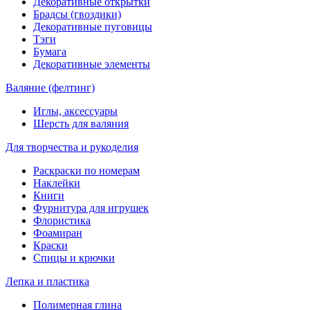
Декоративные открытки
Брадсы (гвоздики)
Декоративные пуговицы
Тэги
Бумага
Декоративные элементы
Валяние (фелтинг)
Иглы, аксессуары
Шерсть для валяния
Для творчества и рукоделия
Раскраски по номерам
Наклейки
Книги
Фурнитура для игрушек
Флористика
Фоамиран
Краски
Спицы и крючки
Лепка и пластика
Полимерная глина