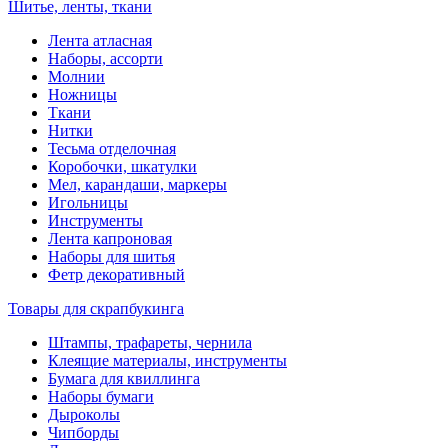
Шитье, ленты, ткани
Лента атласная
Наборы, ассорти
Молнии
Ножницы
Ткани
Нитки
Тесьма отделочная
Коробочки, шкатулки
Мел, карандаши, маркеры
Игольницы
Инструменты
Лента капроновая
Наборы для шитья
Фетр декоративный
Товары для скрапбукинга
Штампы, трафареты, чернила
Клеящие материалы, инструменты
Бумага для квиллинга
Наборы бумаги
Дыроколы
Чипборды