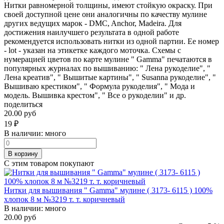
Нитки равномерной толщины, имеют стойкую окраску. При
своей доступной цене они аналогичны по качеству мулине
других ведущих марок - DMC, Anchor, Madeira. Для
достижения наилучшего результата в одной работе
рекомендуется использовать нитки из одной партии. Ее номер
- lot - указан на этикетке каждого моточка. Схемы с
нумерацией цветов по карте мулине " Gamma" печатаются в
популярных журналах по вышиванию: " Лена рукоделие", "
Лена креатив", " Вышитые картины", " Susanna рукоделие", "
Вышиваю крестиком", " Формула рукоделия", " Мода и
модель. Вышивка крестом", " Все о рукоделии" и др.
поделиться
20.00 руб
19
₽
В наличии:
много
В корзину
С этим товаром покупают
Нитки для вышивания " Gamma" мулине ( 3173- 6115 ) 100%
хлопок 8 м №3219 т. т. коричневый
В наличии:
много
20.00 руб