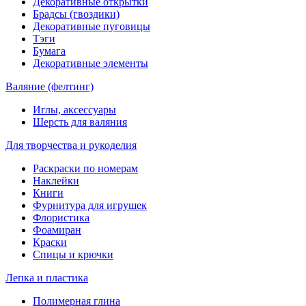
Декоративные открытки
Брадсы (гвоздики)
Декоративные пуговицы
Тэги
Бумага
Декоративные элементы
Валяние (фелтинг)
Иглы, аксессуары
Шерсть для валяния
Для творчества и рукоделия
Раскраски по номерам
Наклейки
Книги
Фурнитура для игрушек
Флористика
Фоамиран
Краски
Спицы и крючки
Лепка и пластика
Полимерная глина