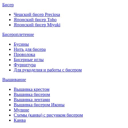
Бисер
Чешский бисер Preciosa
Японский бисер Toho
Японский бисер Miyuki
Бисероплетение
Бусины
Нить для бисера
Проволока
Бисерные иглы
Фурнитура
Для рукоделия и работы с бисером
Вышивание
Вышивка крестом
Вышивка бисером
Вышивка лентами
Вышивка бисером Иконы
Мулине
Схемы (канва) с рисунком бисером
Канва