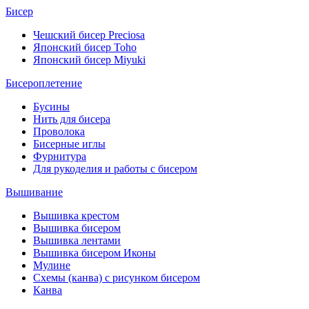
Бисер
Чешский бисер Preciosa
Японский бисер Toho
Японский бисер Miyuki
Бисероплетение
Бусины
Нить для бисера
Проволока
Бисерные иглы
Фурнитура
Для рукоделия и работы с бисером
Вышивание
Вышивка крестом
Вышивка бисером
Вышивка лентами
Вышивка бисером Иконы
Мулине
Схемы (канва) с рисунком бисером
Канва