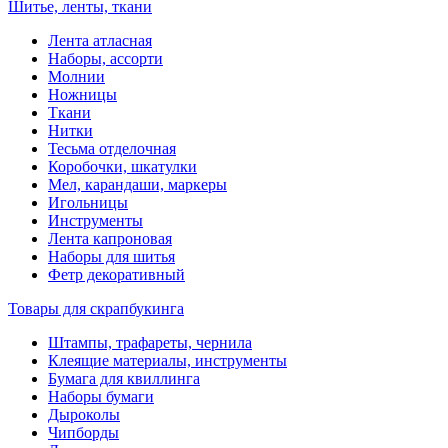
Шитье, ленты, ткани
Лента атласная
Наборы, ассорти
Молнии
Ножницы
Ткани
Нитки
Тесьма отделочная
Коробочки, шкатулки
Мел, карандаши, маркеры
Игольницы
Инструменты
Лента капроновая
Наборы для шитья
Фетр декоративный
Товары для скрапбукинга
Штампы, трафареты, чернила
Клеящие материалы, инструменты
Бумага для квиллинга
Наборы бумаги
Дыроколы
Чипборды