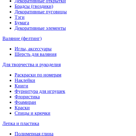
Декоративные открытки
Брадсы (гвоздики)
Декоративные пуговицы
Тэги
Бумага
Декоративные элементы
Валяние (фелтинг)
Иглы, аксессуары
Шерсть для валяния
Для творчества и рукоделия
Раскраски по номерам
Наклейки
Книги
Фурнитура для игрушек
Флористика
Фоамиран
Краски
Спицы и крючки
Лепка и пластика
Полимерная глина