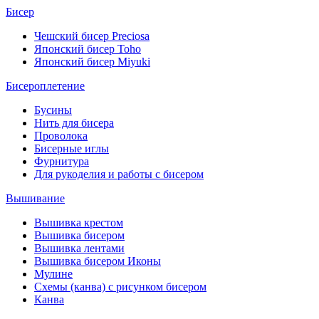
Бисер
Чешский бисер Preciosa
Японский бисер Toho
Японский бисер Miyuki
Бисероплетение
Бусины
Нить для бисера
Проволока
Бисерные иглы
Фурнитура
Для рукоделия и работы с бисером
Вышивание
Вышивка крестом
Вышивка бисером
Вышивка лентами
Вышивка бисером Иконы
Мулине
Схемы (канва) с рисунком бисером
Канва