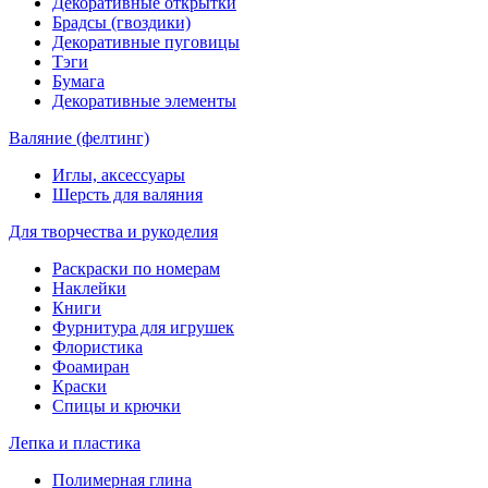
Декоративные открытки
Брадсы (гвоздики)
Декоративные пуговицы
Тэги
Бумага
Декоративные элементы
Валяние (фелтинг)
Иглы, аксессуары
Шерсть для валяния
Для творчества и рукоделия
Раскраски по номерам
Наклейки
Книги
Фурнитура для игрушек
Флористика
Фоамиран
Краски
Спицы и крючки
Лепка и пластика
Полимерная глина