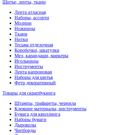
Шитье, ленты, ткани
Лента атласная
Наборы, ассорти
Молнии
Ножницы
Ткани
Нитки
Тесьма отделочная
Коробочки, шкатулки
Мел, карандаши, маркеры
Игольницы
Инструменты
Лента капроновая
Наборы для шитья
Фетр декоративный
Товары для скрапбукинга
Штампы, трафареты, чернила
Клеящие материалы, инструменты
Бумага для квиллинга
Наборы бумаги
Дыроколы
Чипборды