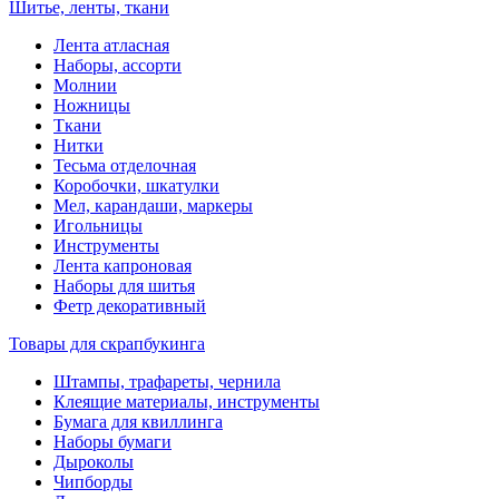
Шитье, ленты, ткани
Лента атласная
Наборы, ассорти
Молнии
Ножницы
Ткани
Нитки
Тесьма отделочная
Коробочки, шкатулки
Мел, карандаши, маркеры
Игольницы
Инструменты
Лента капроновая
Наборы для шитья
Фетр декоративный
Товары для скрапбукинга
Штампы, трафареты, чернила
Клеящие материалы, инструменты
Бумага для квиллинга
Наборы бумаги
Дыроколы
Чипборды