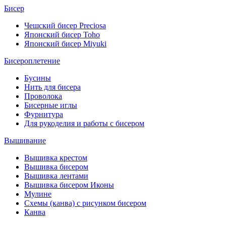
Бисер
Чешский бисер Preciosa
Японский бисер Toho
Японский бисер Miyuki
Бисероплетение
Бусины
Нить для бисера
Проволока
Бисерные иглы
Фурнитура
Для рукоделия и работы с бисером
Вышивание
Вышивка крестом
Вышивка бисером
Вышивка лентами
Вышивка бисером Иконы
Мулине
Схемы (канва) с рисунком бисером
Канва