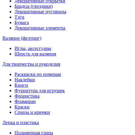
Декоративные открытки
Брадсы (гвоздики)
Декоративные пуговицы
Тэги
Бумага
Декоративные элементы
Валяние (фелтинг)
Иглы, аксессуары
Шерсть для валяния
Для творчества и рукоделия
Раскраски по номерам
Наклейки
Книги
Фурнитура для игрушек
Флористика
Фоамиран
Краски
Спицы и крючки
Лепка и пластика
Полимерная глина