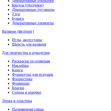
Декоративные открытки
Брадсы (гвоздики)
Декоративные пуговицы
Тэги
Бумага
Декоративные элементы
Валяние (фелтинг)
Иглы, аксессуары
Шерсть для валяния
Для творчества и рукоделия
Раскраски по номерам
Наклейки
Книги
Фурнитура для игрушек
Флористика
Фоамиран
Краски
Спицы и крючки
Лепка и пластика
Полимерная глина