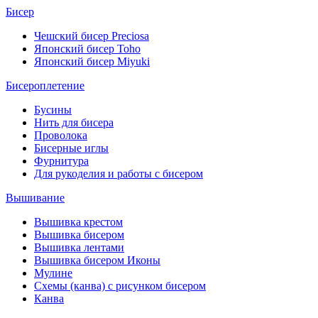
Бисер
Чешский бисер Preciosa
Японский бисер Toho
Японский бисер Miyuki
Бисероплетение
Бусины
Нить для бисера
Проволока
Бисерные иглы
Фурнитура
Для рукоделия и работы с бисером
Вышивание
Вышивка крестом
Вышивка бисером
Вышивка лентами
Вышивка бисером Иконы
Мулине
Схемы (канва) с рисунком бисером
Канва