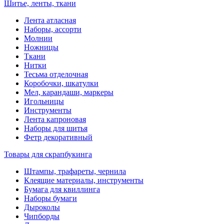
Шитье, ленты, ткани
Лента атласная
Наборы, ассорти
Молнии
Ножницы
Ткани
Нитки
Тесьма отделочная
Коробочки, шкатулки
Мел, карандаши, маркеры
Игольницы
Инструменты
Лента капроновая
Наборы для шитья
Фетр декоративный
Товары для скрапбукинга
Штампы, трафареты, чернила
Клеящие материалы, инструменты
Бумага для квиллинга
Наборы бумаги
Дыроколы
Чипборды