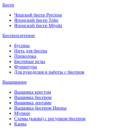
Бисер
Чешский бисер Preciosa
Японский бисер Toho
Японский бисер Miyuki
Бисероплетение
Бусины
Нить для бисера
Проволока
Бисерные иглы
Фурнитура
Для рукоделия и работы с бисером
Вышивание
Вышивка крестом
Вышивка бисером
Вышивка лентами
Вышивка бисером Иконы
Мулине
Схемы (канва) с рисунком бисером
Канва