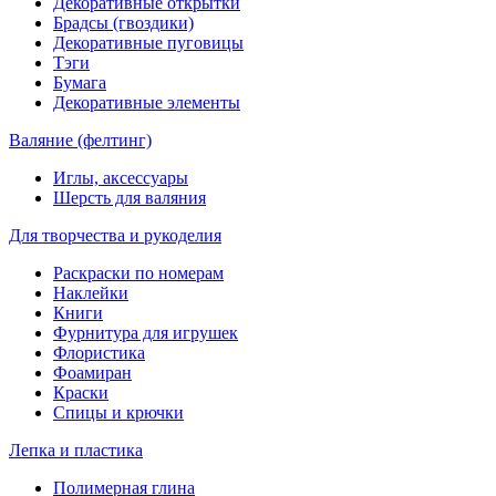
Декоративные открытки
Брадсы (гвоздики)
Декоративные пуговицы
Тэги
Бумага
Декоративные элементы
Валяние (фелтинг)
Иглы, аксессуары
Шерсть для валяния
Для творчества и рукоделия
Раскраски по номерам
Наклейки
Книги
Фурнитура для игрушек
Флористика
Фоамиран
Краски
Спицы и крючки
Лепка и пластика
Полимерная глина