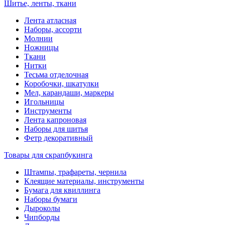
Шитье, ленты, ткани
Лента атласная
Наборы, ассорти
Молнии
Ножницы
Ткани
Нитки
Тесьма отделочная
Коробочки, шкатулки
Мел, карандаши, маркеры
Игольницы
Инструменты
Лента капроновая
Наборы для шитья
Фетр декоративный
Товары для скрапбукинга
Штампы, трафареты, чернила
Клеящие материалы, инструменты
Бумага для квиллинга
Наборы бумаги
Дыроколы
Чипборды