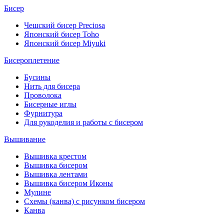
Бисер
Чешский бисер Preciosa
Японский бисер Toho
Японский бисер Miyuki
Бисероплетение
Бусины
Нить для бисера
Проволока
Бисерные иглы
Фурнитура
Для рукоделия и работы с бисером
Вышивание
Вышивка крестом
Вышивка бисером
Вышивка лентами
Вышивка бисером Иконы
Мулине
Схемы (канва) с рисунком бисером
Канва