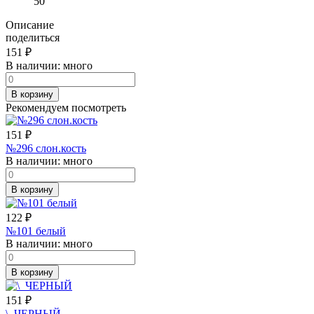
50
Описание
поделиться
151
₽
В наличии:
много
В корзину
Рекомендуем посмотреть
151
₽
№296 слон.кость
В наличии:
много
В корзину
122
₽
№101 белый
В наличии:
много
В корзину
151
₽
\_ЧЕРНЫЙ