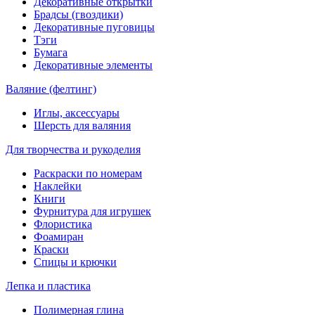
Декоративные открытки
Брадсы (гвоздики)
Декоративные пуговицы
Тэги
Бумага
Декоративные элементы
Валяние (фелтинг)
Иглы, аксессуары
Шерсть для валяния
Для творчества и рукоделия
Раскраски по номерам
Наклейки
Книги
Фурнитура для игрушек
Флористика
Фоамиран
Краски
Спицы и крючки
Лепка и пластика
Полимерная глина