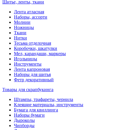
Шитье, ленты, ткани
Лента атласная
Наборы, ассорти
Молнии
Ножницы
Ткани
Нитки
Тесьма отделочная
Коробочки, шкатулки
Мел, карандаши, маркеры
Игольницы
Инструменты
Лента капроновая
Наборы для шитья
Фетр декоративный
Товары для скрапбукинга
Штампы, трафареты, чернила
Клеящие материалы, инструменты
Бумага для квиллинга
Наборы бумаги
Дыроколы
Чипборды