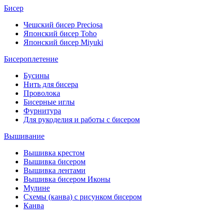
Бисер
Чешский бисер Preciosa
Японский бисер Toho
Японский бисер Miyuki
Бисероплетение
Бусины
Нить для бисера
Проволока
Бисерные иглы
Фурнитура
Для рукоделия и работы с бисером
Вышивание
Вышивка крестом
Вышивка бисером
Вышивка лентами
Вышивка бисером Иконы
Мулине
Схемы (канва) с рисунком бисером
Канва