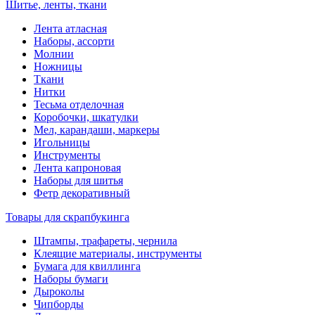
Шитье, ленты, ткани
Лента атласная
Наборы, ассорти
Молнии
Ножницы
Ткани
Нитки
Тесьма отделочная
Коробочки, шкатулки
Мел, карандаши, маркеры
Игольницы
Инструменты
Лента капроновая
Наборы для шитья
Фетр декоративный
Товары для скрапбукинга
Штампы, трафареты, чернила
Клеящие материалы, инструменты
Бумага для квиллинга
Наборы бумаги
Дыроколы
Чипборды