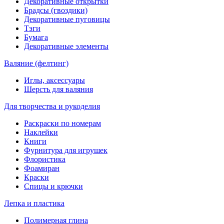
Декоративные открытки
Брадсы (гвоздики)
Декоративные пуговицы
Тэги
Бумага
Декоративные элементы
Валяние (фелтинг)
Иглы, аксессуары
Шерсть для валяния
Для творчества и рукоделия
Раскраски по номерам
Наклейки
Книги
Фурнитура для игрушек
Флористика
Фоамиран
Краски
Спицы и крючки
Лепка и пластика
Полимерная глина