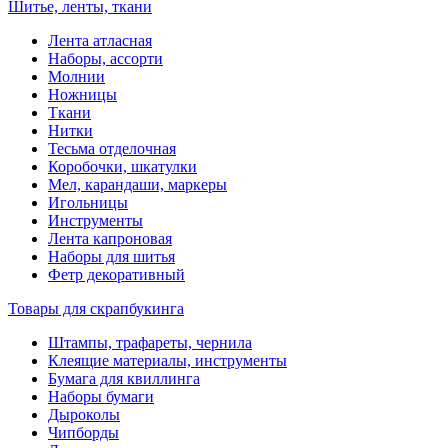
Шитье, ленты, ткани
Лента атласная
Наборы, ассорти
Молнии
Ножницы
Ткани
Нитки
Тесьма отделочная
Коробочки, шкатулки
Мел, карандаши, маркеры
Игольницы
Инструменты
Лента капроновая
Наборы для шитья
Фетр декоративный
Товары для скрапбукинга
Штампы, трафареты, чернила
Клеящие материалы, инструменты
Бумага для квиллинга
Наборы бумаги
Дыроколы
Чипборды