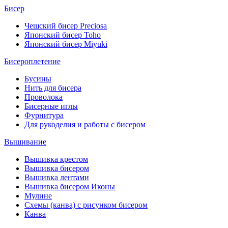
Бисер
Чешский бисер Preciosa
Японский бисер Toho
Японский бисер Miyuki
Бисероплетение
Бусины
Нить для бисера
Проволока
Бисерные иглы
Фурнитура
Для рукоделия и работы с бисером
Вышивание
Вышивка крестом
Вышивка бисером
Вышивка лентами
Вышивка бисером Иконы
Мулине
Схемы (канва) с рисунком бисером
Канва