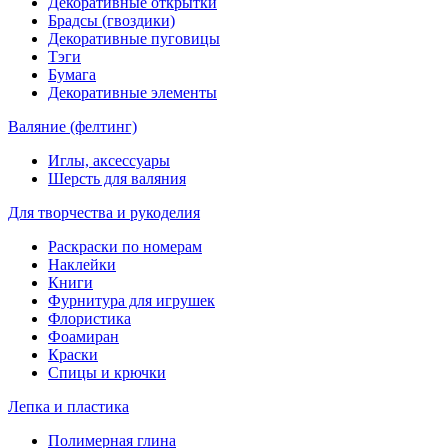
Декоративные открытки
Брадсы (гвоздики)
Декоративные пуговицы
Тэги
Бумага
Декоративные элементы
Валяние (фелтинг)
Иглы, аксессуары
Шерсть для валяния
Для творчества и рукоделия
Раскраски по номерам
Наклейки
Книги
Фурнитура для игрушек
Флористика
Фоамиран
Краски
Спицы и крючки
Лепка и пластика
Полимерная глина