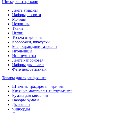
Шитье, ленты, ткани
Лента атласная
Наборы, ассорти
Молнии
Ножницы
Ткани
Нитки
Тесьма отделочная
Коробочки, шкатулки
Мел, карандаши, маркеры
Игольницы
Инструменты
Лента капроновая
Наборы для шитья
Фетр декоративный
Товары для скрапбукинга
Штампы, трафареты, чернила
Клеящие материалы, инструменты
Бумага для квиллинга
Наборы бумаги
Дыроколы
Чипборды