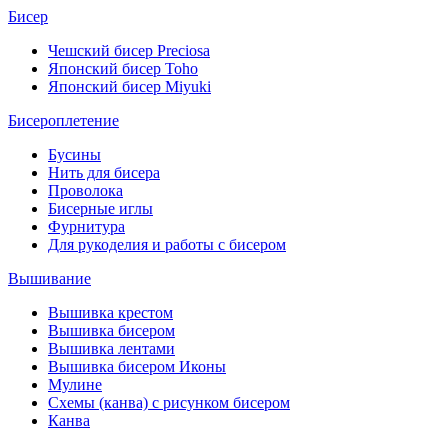
Бисер
Чешский бисер Preciosa
Японский бисер Toho
Японский бисер Miyuki
Бисероплетение
Бусины
Нить для бисера
Проволока
Бисерные иглы
Фурнитура
Для рукоделия и работы с бисером
Вышивание
Вышивка крестом
Вышивка бисером
Вышивка лентами
Вышивка бисером Иконы
Мулине
Схемы (канва) с рисунком бисером
Канва