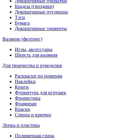
Декоративные открытки
Брадсы (гвоздики)
Декоративные пуговицы
Тэги
Бумага
Декоративные элементы
Валяние (фелтинг)
Иглы, аксессуары
Шерсть для валяния
Для творчества и рукоделия
Раскраски по номерам
Наклейки
Книги
Фурнитура для игрушек
Флористика
Фоамиран
Краски
Спицы и крючки
Лепка и пластика
Полимерная глина