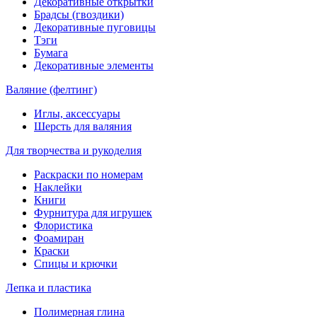
Декоративные открытки
Брадсы (гвоздики)
Декоративные пуговицы
Тэги
Бумага
Декоративные элементы
Валяние (фелтинг)
Иглы, аксессуары
Шерсть для валяния
Для творчества и рукоделия
Раскраски по номерам
Наклейки
Книги
Фурнитура для игрушек
Флористика
Фоамиран
Краски
Спицы и крючки
Лепка и пластика
Полимерная глина