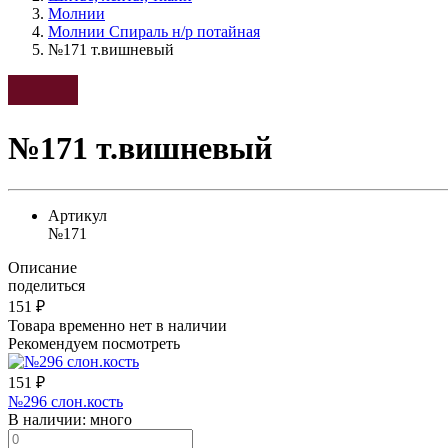
Молнии
Молнии Спираль н/р потайная
№171 т.вишневый
№171 т.вишневый
Артикул
№171
Описание
поделиться
151
₽
Товара временно нет в наличии
Рекомендуем посмотреть
151
₽
№296 слон.кость
В наличии:
много