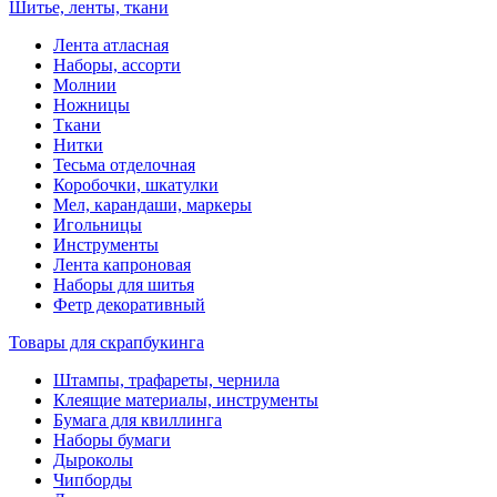
Шитье, ленты, ткани
Лента атласная
Наборы, ассорти
Молнии
Ножницы
Ткани
Нитки
Тесьма отделочная
Коробочки, шкатулки
Мел, карандаши, маркеры
Игольницы
Инструменты
Лента капроновая
Наборы для шитья
Фетр декоративный
Товары для скрапбукинга
Штампы, трафареты, чернила
Клеящие материалы, инструменты
Бумага для квиллинга
Наборы бумаги
Дыроколы
Чипборды