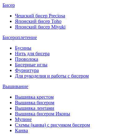
Бисер
Чешский бисер Preciosa
Японский бисер Toho
Японский бисер Miyuki
Бисероплетение
Бусины
Нить для бисера
Проволока
Бисерные иглы
Фурнитура
Для рукоделия и работы с бисером
Вышивание
Вышивка крестом
Вышивка бисером
Вышивка лентами
Вышивка бисером Иконы
Мулине
Схемы (канва) с рисунком бисером
Канва