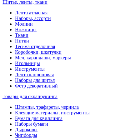
Шитье, ленты, ткани
Лента атласная
Наборы, ассорти
Молнии
Ножницы
Ткани
Нитки
Тесьма отделочная
Коробочки, шкатулки
Мел, карандаши, маркеры
Игольницы
Инструменты
Лента капроновая
Наборы для шитья
Фетр декоративный
Товары для скрапбукинга
Штампы, трафареты, чернила
Клеящие материалы, инструменты
Бумага для квиллинга
Наборы бумаги
Дыроколы
Чипборды