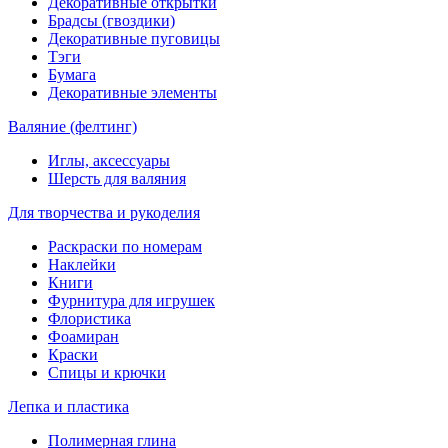
Декоративные открытки
Брадсы (гвоздики)
Декоративные пуговицы
Тэги
Бумага
Декоративные элементы
Валяние (фелтинг)
Иглы, аксессуары
Шерсть для валяния
Для творчества и рукоделия
Раскраски по номерам
Наклейки
Книги
Фурнитура для игрушек
Флористика
Фоамиран
Краски
Спицы и крючки
Лепка и пластика
Полимерная глина