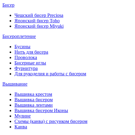
Бисер
Чешский бисер Preciosa
Японский бисер Toho
Японский бисер Miyuki
Бисероплетение
Бусины
Нить для бисера
Проволока
Бисерные иглы
Фурнитура
Для рукоделия и работы с бисером
Вышивание
Вышивка крестом
Вышивка бисером
Вышивка лентами
Вышивка бисером Иконы
Мулине
Схемы (канва) с рисунком бисером
Канва