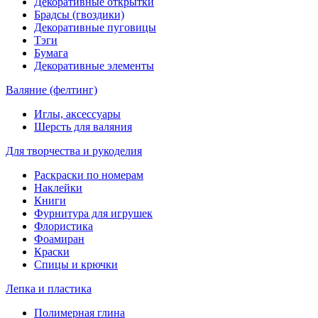
Декоративные открытки
Брадсы (гвоздики)
Декоративные пуговицы
Тэги
Бумага
Декоративные элементы
Валяние (фелтинг)
Иглы, аксессуары
Шерсть для валяния
Для творчества и рукоделия
Раскраски по номерам
Наклейки
Книги
Фурнитура для игрушек
Флористика
Фоамиран
Краски
Спицы и крючки
Лепка и пластика
Полимерная глина