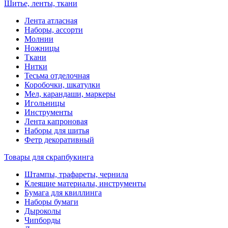
Шитье, ленты, ткани
Лента атласная
Наборы, ассорти
Молнии
Ножницы
Ткани
Нитки
Тесьма отделочная
Коробочки, шкатулки
Мел, карандаши, маркеры
Игольницы
Инструменты
Лента капроновая
Наборы для шитья
Фетр декоративный
Товары для скрапбукинга
Штампы, трафареты, чернила
Клеящие материалы, инструменты
Бумага для квиллинга
Наборы бумаги
Дыроколы
Чипборды