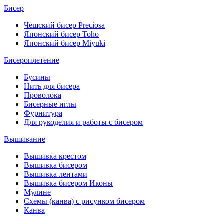
Бисер
Чешский бисер Preciosa
Японский бисер Toho
Японский бисер Miyuki
Бисероплетение
Бусины
Нить для бисера
Проволока
Бисерные иглы
Фурнитура
Для рукоделия и работы с бисером
Вышивание
Вышивка крестом
Вышивка бисером
Вышивка лентами
Вышивка бисером Иконы
Мулине
Схемы (канва) с рисунком бисером
Канва