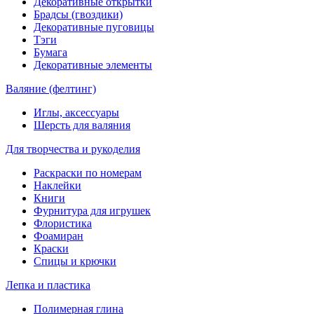
Декоративные открытки
Брадсы (гвоздики)
Декоративные пуговицы
Тэги
Бумага
Декоративные элементы
Валяние (фелтинг)
Иглы, аксессуары
Шерсть для валяния
Для творчества и рукоделия
Раскраски по номерам
Наклейки
Книги
Фурнитура для игрушек
Флористика
Фоамиран
Краски
Спицы и крючки
Лепка и пластика
Полимерная глина