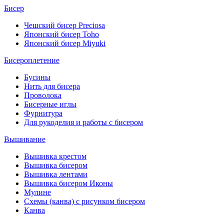
Бисер
Чешский бисер Preciosa
Японский бисер Toho
Японский бисер Miyuki
Бисероплетение
Бусины
Нить для бисера
Проволока
Бисерные иглы
Фурнитура
Для рукоделия и работы с бисером
Вышивание
Вышивка крестом
Вышивка бисером
Вышивка лентами
Вышивка бисером Иконы
Мулине
Схемы (канва) с рисунком бисером
Канва