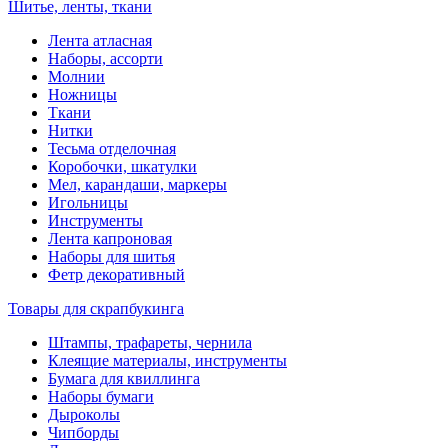
Шитье, ленты, ткани
Лента атласная
Наборы, ассорти
Молнии
Ножницы
Ткани
Нитки
Тесьма отделочная
Коробочки, шкатулки
Мел, карандаши, маркеры
Игольницы
Инструменты
Лента капроновая
Наборы для шитья
Фетр декоративный
Товары для скрапбукинга
Штампы, трафареты, чернила
Клеящие материалы, инструменты
Бумага для квиллинга
Наборы бумаги
Дыроколы
Чипборды