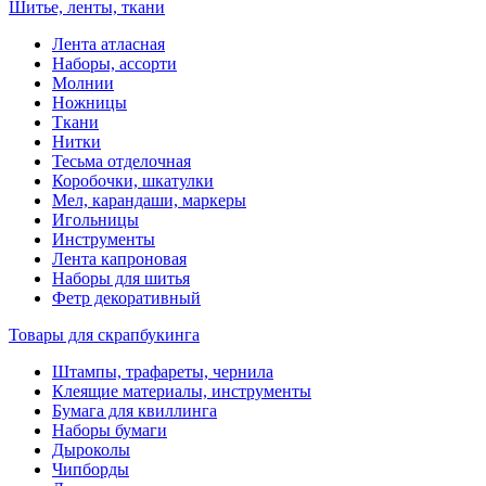
Шитье, ленты, ткани
Лента атласная
Наборы, ассорти
Молнии
Ножницы
Ткани
Нитки
Тесьма отделочная
Коробочки, шкатулки
Мел, карандаши, маркеры
Игольницы
Инструменты
Лента капроновая
Наборы для шитья
Фетр декоративный
Товары для скрапбукинга
Штампы, трафареты, чернила
Клеящие материалы, инструменты
Бумага для квиллинга
Наборы бумаги
Дыроколы
Чипборды