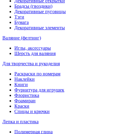
Декоративные открытки
Брадсы (гвоздики)
Декоративные пуговицы
Тэги
Бумага
Декоративные элементы
Валяние (фелтинг)
Иглы, аксессуары
Шерсть для валяния
Для творчества и рукоделия
Раскраски по номерам
Наклейки
Книги
Фурнитура для игрушек
Флористика
Фоамиран
Краски
Спицы и крючки
Лепка и пластика
Полимерная глина