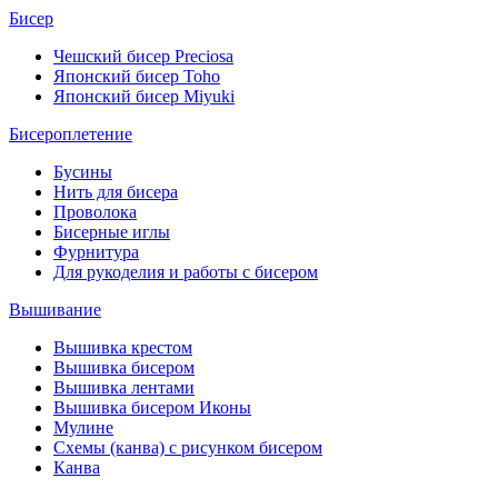
Бисер
Чешский бисер Preciosa
Японский бисер Toho
Японский бисер Miyuki
Бисероплетение
Бусины
Нить для бисера
Проволока
Бисерные иглы
Фурнитура
Для рукоделия и работы с бисером
Вышивание
Вышивка крестом
Вышивка бисером
Вышивка лентами
Вышивка бисером Иконы
Мулине
Схемы (канва) с рисунком бисером
Канва