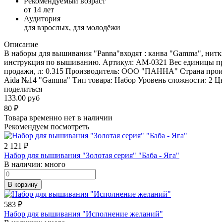
Рекомендуемый возраст
от 14 лет
Аудитория
для взрослых, для молодёжи
Описание
В наборы для вышивания "Panna"входят : канва "Gamma", нитк
инструкция по вышиванию. Артикул: АМ-0321 Вес единицы про
продажи, л: 0.315 Производитель: ООО "ПАННА" Страна проис
Aida №14 "Gamma" Тип товара: Набор Уровень сложности: 2 Цве
поделиться
133.00 руб
80
₽
Товара временно нет в наличии
Рекомендуем посмотреть
2 121
₽
Набор для вышивания "Золотая серия" "Баба - Яга"
В наличии:
много
В корзину
583
₽
Набор для вышивания "Исполнение желаний"