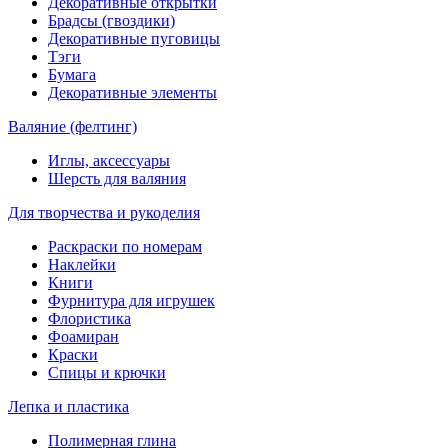
Декоративные открытки
Брадсы (гвоздики)
Декоративные пуговицы
Тэги
Бумага
Декоративные элементы
Валяние (фелтинг)
Иглы, аксессуары
Шерсть для валяния
Для творчества и рукоделия
Раскраски по номерам
Наклейки
Книги
Фурнитура для игрушек
Флористика
Фоамиран
Краски
Спицы и крючки
Лепка и пластика
Полимерная глина