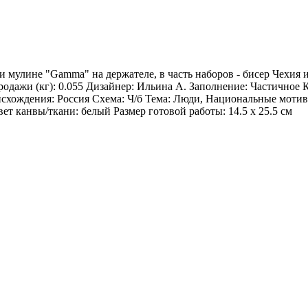
и мулине "Gamma" на держателе, в часть наборов - бисер Чехия
дажи (кг): 0.055 Дизайнер: Ильина А. Заполнение: Частичное
хождения: Россия Схема: Ч/б Тема: Люди, Национальные мотив
т канвы/ткани: белый Размер готовой работы: 14.5 x 25.5 см