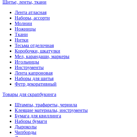
Шитье, ленты, ткани
Лента атласная
Наборы, ассорти
Молнии
Ножницы
Ткани
Нитки
Тесьма отделочная
Коробочки, шкатулки
Мел, карандаши, маркеры
Игольницы
Инструменты
Лента капроновая
Наборы для шитья
Фетр декоративный
Товары для скрапбукинга
Штампы, трафареты, чернила
Клеящие материалы, инструменты
Бумага для квиллинга
Наборы бумаги
Дыроколы
Чипборды