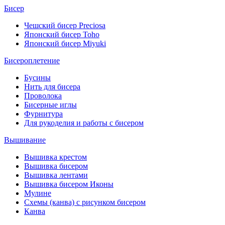
Бисер
Чешский бисер Preciosa
Японский бисер Toho
Японский бисер Miyuki
Бисероплетение
Бусины
Нить для бисера
Проволока
Бисерные иглы
Фурнитура
Для рукоделия и работы с бисером
Вышивание
Вышивка крестом
Вышивка бисером
Вышивка лентами
Вышивка бисером Иконы
Мулине
Схемы (канва) с рисунком бисером
Канва