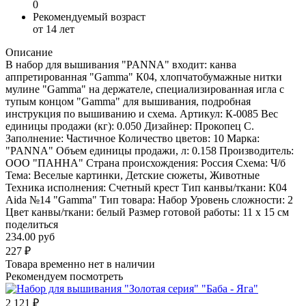
0
Рекомендуемый возраст
от 14 лет
Описание
В набор для вышивания "PANNA" входит: канва
аппретированная "Gamma" К04, хлопчатобумажные нитки
мулине "Gamma" на держателе, специализированная игла с
тупым концом "Gamma" для вышивания, подробная
инструкция по вышиванию и схема. Артикул: К-0085 Вес
единицы продажи (кг): 0.050 Дизайнер: Прокопец С.
Заполнение: Частичное Количество цветов: 10 Марка:
"PANNA" Объем единицы продажи, л: 0.158 Производитель:
ООО "ПАННА" Страна происхождения: Россия Схема: Ч/б
Тема: Веселые картинки, Детские сюжеты, Животные
Техника исполнения: Счетный крест Тип канвы/ткани: К04
Aida №14 "Gamma" Тип товара: Набор Уровень сложности: 2
Цвет канвы/ткани: белый Размер готовой работы: 11 x 15 см
поделиться
234.00 руб
227
₽
Товара временно нет в наличии
Рекомендуем посмотреть
2 121
₽