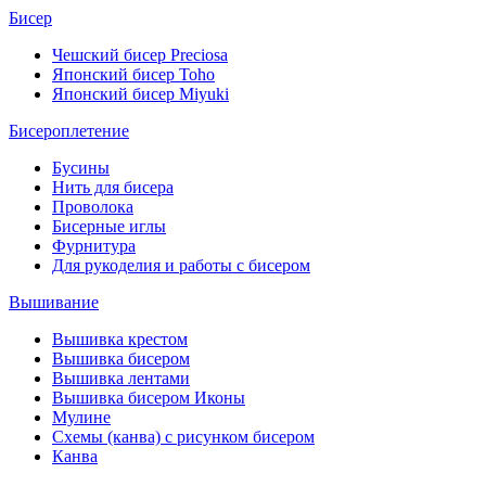
Бисер
Чешский бисер Preciosa
Японский бисер Toho
Японский бисер Miyuki
Бисероплетение
Бусины
Нить для бисера
Проволока
Бисерные иглы
Фурнитура
Для рукоделия и работы с бисером
Вышивание
Вышивка крестом
Вышивка бисером
Вышивка лентами
Вышивка бисером Иконы
Мулине
Схемы (канва) с рисунком бисером
Канва