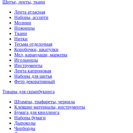
Шитье, ленты, ткани
Лента атласная
Наборы, ассорти
Молнии
Ножницы
Ткани
Нитки
Тесьма отделочная
Коробочки, шкатулки
Мел, карандаши, маркеры
Игольницы
Инструменты
Лента капроновая
Наборы для шитья
Фетр декоративный
Товары для скрапбукинга
Штампы, трафареты, чернила
Клеящие материалы, инструменты
Бумага для квиллинга
Наборы бумаги
Дыроколы
Чипборды