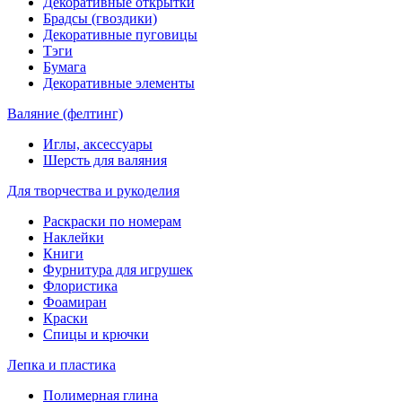
Декоративные открытки
Брадсы (гвоздики)
Декоративные пуговицы
Тэги
Бумага
Декоративные элементы
Валяние (фелтинг)
Иглы, аксессуары
Шерсть для валяния
Для творчества и рукоделия
Раскраски по номерам
Наклейки
Книги
Фурнитура для игрушек
Флористика
Фоамиран
Краски
Спицы и крючки
Лепка и пластика
Полимерная глина