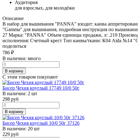
Аудитория
для взрослых, для молодёжи
Описание
В набор для вышивания "PANNA" входит: канва аппретирован
"Gamma" для вышивания, подробная инструкция по вышиванию и
27 Марка: "PANNA" Объем единицы продажи, л: .219 Произво
исполнения: Счетный крест Тип канвы/ткани: К04 Aida №14 "G
поделиться
786
₽
В наличии:
много
В корзину
С этим товаром покупают
Бисер Чехия круглый 17749 10/0 50г
В наличии:
2 шт
298
руб
В корзину
Бисер Чехия круглый 10/0 50г 37126
В наличии:
20 шт
229
руб