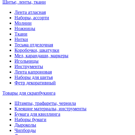
Шитье, ленты, ткани
Лента атласная
Наборы, ассорти
Молнии
Ножницы
Ткани
Нитки
Тесьма отделочная
Коробочки, шкатулки
Мел, карандаши, маркеры
Игольницы
Инструменты
Лента капроновая
Наборы для шитья
Фетр декоративный
Товары для скрапбукинга
Штампы, трафареты, чернила
Клеящие материалы, инструменты
Бумага для квиллинга
Наборы бумаги
Дыроколы
Чипборды