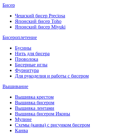
Бисер
Чешский бисер Preciosa
Японский бисер Toho
Японский бисер Miyuki
Бисероплетение
Бусины
Нить для бисера
Проволока
Бисерные иглы
Фурнитура
Для рукоделия и работы с бисером
Вышивание
Вышивка крестом
Вышивка бисером
Вышивка лентами
Вышивка бисером Иконы
Мулине
Схемы (канва) с рисунком бисером
Канва