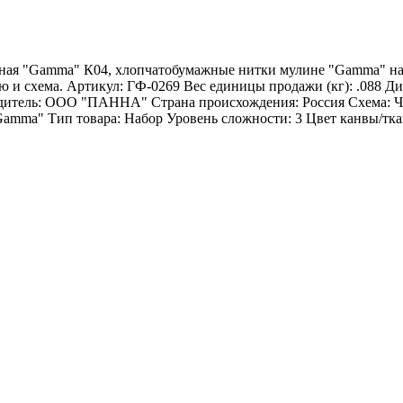
ная "Gamma" К04, хлопчатобумажные нитки мулине "Gamma" на 
 схема. Артикул: ГФ-0269 Вес единицы продажи (кг): .088 Диз
дитель: ООО "ПАННА" Страна происхождения: Россия Схема: Ч
amma" Тип товара: Набор Уровень сложности: 3 Цвет канвы/ткан