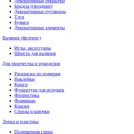
Декоративные открытки
Брадсы (гвоздики)
Декоративные пуговицы
Тэги
Бумага
Декоративные элементы
Валяние (фелтинг)
Иглы, аксессуары
Шерсть для валяния
Для творчества и рукоделия
Раскраски по номерам
Наклейки
Книги
Фурнитура для игрушек
Флористика
Фоамиран
Краски
Спицы и крючки
Лепка и пластика
Полимерная глина