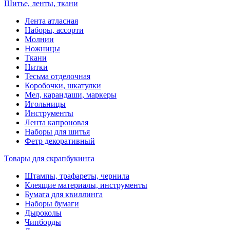
Шитье, ленты, ткани
Лента атласная
Наборы, ассорти
Молнии
Ножницы
Ткани
Нитки
Тесьма отделочная
Коробочки, шкатулки
Мел, карандаши, маркеры
Игольницы
Инструменты
Лента капроновая
Наборы для шитья
Фетр декоративный
Товары для скрапбукинга
Штампы, трафареты, чернила
Клеящие материалы, инструменты
Бумага для квиллинга
Наборы бумаги
Дыроколы
Чипборды