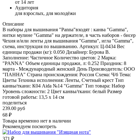
от 14 лет
Аудитория
для взрослых, для молодёжи
Описание
В наборы для вышивания "Panna"входят : канва "Gamma",
нитки мулине "Gamma" на держателе, в часть наборов - бисер
Чехия и/или ленты для вышивания "Gamma", игла "Gamma",
схема, инструкция по вышиванию. Артикул: Ц-0434 Вес
единицы продажи (кг): 0.050 Дизайнер: Бурова В.
Заполнение: Частичное Количество цветов: 2 Марка:
"PANNA" Объем единицы продажи, л: 0.252 Праздник: 8
марта - Международный женский День Производитель: ООО
"ПАННА" Страна происхождения: Россия Схема: Ч/б Тема:
Цветы Техника исполнения: Ленты, Счетный крест Тип
канвы/ткани: К04 Aida №14 "Gamma" Тип товара: Набор
Уровень сложности: 2 Цвет канвы/ткани: белый Размер
готовой работы: 13,5 x 14 см
поделиться
239.00 руб
68
₽
Товара временно нет в наличии
Рекомендуем посмотреть
371
₽