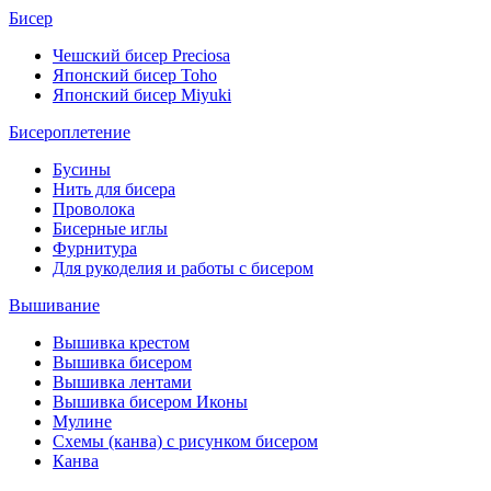
Бисер
Чешский бисер Preciosa
Японский бисер Toho
Японский бисер Miyuki
Бисероплетение
Бусины
Нить для бисера
Проволока
Бисерные иглы
Фурнитура
Для рукоделия и работы с бисером
Вышивание
Вышивка крестом
Вышивка бисером
Вышивка лентами
Вышивка бисером Иконы
Мулине
Схемы (канва) с рисунком бисером
Канва