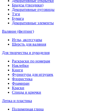
Декоративные открытки
Брадсы (гвоздики)
Декоративные пуговицы
Тэги
Бумага
Декоративные элементы
Валяние (фелтинг)
Иглы, аксессуары
Шерсть для валяния
Для творчества и рукоделия
Раскраски по номерам
Наклейки
Книги
Фурнитура для игрушек
Флористика
Фоамиран
Краски
Спицы и крючки
Лепка и пластика
Полимерная глина