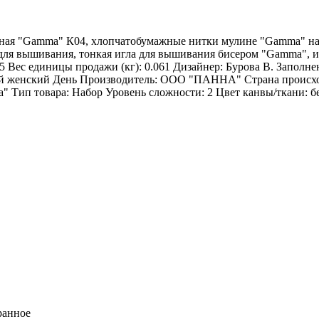
ная "Gamma" К04, хлопчатобумажные нитки мулине "Gamma" на 
для вышивания, тонкая игла для вышивания бисером "Gamma", 
 Вес единицы продажи (кг): 0.061 Дизайнер: Бурова В. Заполн
ый женский День Производитель: ООО "ПАННА" Страна происхож
 Тип товара: Набор Уровень сложности: 2 Цвет канвы/ткани: бел
ранное