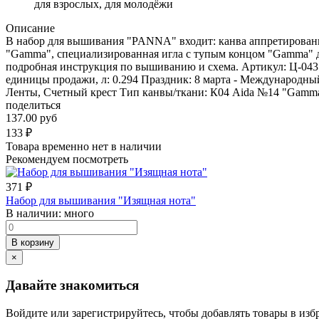
для взрослых, для молодёжи
Описание
В набор для вышивания "PANNA" входит: канва аппретирован
"Gamma", специализированная игла с тупым концом "Gamma" 
подробная инструкция по вышиванию и схема. Артикул: Ц-0435
единицы продажи, л: 0.294 Праздник: 8 марта - Международн
Ленты, Счетный крест Тип канвы/ткани: К04 Aida №14 "Gamma"
поделиться
137.00 руб
133
₽
Товара временно нет в наличии
Рекомендуем посмотреть
371
₽
Набор для вышивания "Изящная нота"
В наличии:
много
В корзину
×
Давайте знакомиться
Войдите или зарегистрируйтесь, чтобы добавлять товары в изб