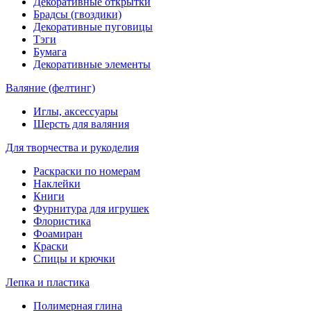
Декоративные открытки
Брадсы (гвоздики)
Декоративные пуговицы
Тэги
Бумага
Декоративные элементы
Валяние (фелтинг)
Иглы, аксессуары
Шерсть для валяния
Для творчества и рукоделия
Раскраски по номерам
Наклейки
Книги
Фурнитура для игрушек
Флористика
Фоамиран
Краски
Спицы и крючки
Лепка и пластика
Полимерная глина