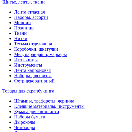
Шитье, ленты, ткани
Лента атласная
Наборы, ассорти
Молнии
Ножницы
Ткани
Нитки
Тесьма отделочная
Коробочки, шкатулки
Мел, карандаши, маркеры
Игольницы
Инструменты
Лента капроновая
Наборы для шитья
Фетр декоративный
Товары для скрапбукинга
Штампы, трафареты, чернила
Клеящие материалы, инструменты
Бумага для квиллинга
Наборы бумаги
Дыроколы
Чипборды