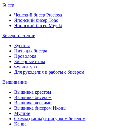
Бисер
Чешский бисер Preciosa
Японский бисер Toho
Японский бисер Miyuki
Бисероплетение
Бусины
Нить для бисера
Проволока
Бисерные иглы
Фурнитура
Для рукоделия и работы с бисером
Вышивание
Вышивка крестом
Вышивка бисером
Вышивка лентами
Вышивка бисером Иконы
Мулине
Схемы (канва) с рисунком бисером
Канва