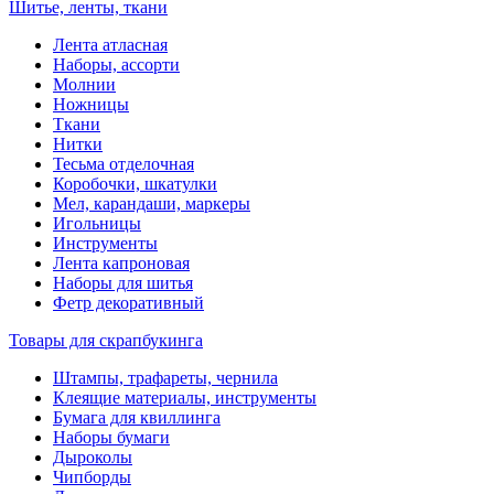
Шитье, ленты, ткани
Лента атласная
Наборы, ассорти
Молнии
Ножницы
Ткани
Нитки
Тесьма отделочная
Коробочки, шкатулки
Мел, карандаши, маркеры
Игольницы
Инструменты
Лента капроновая
Наборы для шитья
Фетр декоративный
Товары для скрапбукинга
Штампы, трафареты, чернила
Клеящие материалы, инструменты
Бумага для квиллинга
Наборы бумаги
Дыроколы
Чипборды