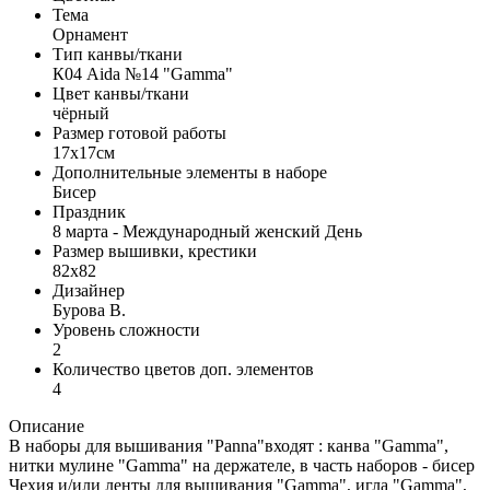
Тема
Орнамент
Тип канвы/ткани
К04 Aida №14 "Gamma"
Цвет канвы/ткани
чёрный
Размер готовой работы
17x17см
Дополнительные элементы в наборе
Бисер
Праздник
8 марта - Международный женский День
Размер вышивки, крестики
82x82
Дизайнер
Бурова В.
Уровень сложности
2
Количество цветов доп. элементов
4
Описание
В наборы для вышивания "Panna"входят : канва "Gamma",
нитки мулине "Gamma" на держателе, в часть наборов - бисер
Чехия и/или ленты для вышивания "Gamma", игла "Gamma",