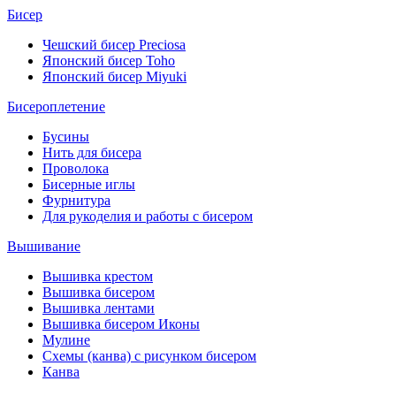
Бисер
Чешский бисер Preciosa
Японский бисер Toho
Японский бисер Miyuki
Бисероплетение
Бусины
Нить для бисера
Проволока
Бисерные иглы
Фурнитура
Для рукоделия и работы с бисером
Вышивание
Вышивка крестом
Вышивка бисером
Вышивка лентами
Вышивка бисером Иконы
Мулине
Схемы (канва) с рисунком бисером
Канва