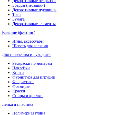
Декоративные открытки
Брадсы (гвоздики)
Декоративные пуговицы
Тэги
Бумага
Декоративные элементы
Валяние (фелтинг)
Иглы, аксессуары
Шерсть для валяния
Для творчества и рукоделия
Раскраски по номерам
Наклейки
Книги
Фурнитура для игрушек
Флористика
Фоамиран
Краски
Спицы и крючки
Лепка и пластика
Полимерная глина