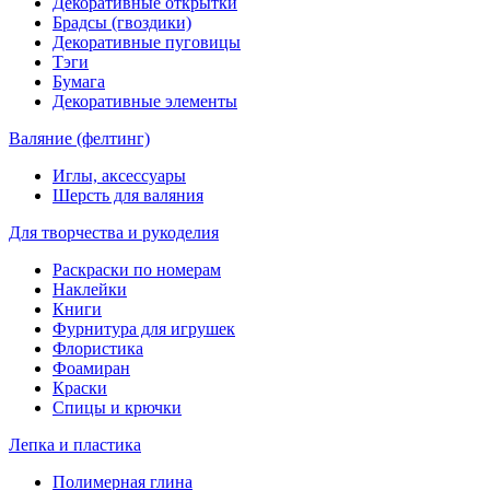
Декоративные открытки
Брадсы (гвоздики)
Декоративные пуговицы
Тэги
Бумага
Декоративные элементы
Валяние (фелтинг)
Иглы, аксессуары
Шерсть для валяния
Для творчества и рукоделия
Раскраски по номерам
Наклейки
Книги
Фурнитура для игрушек
Флористика
Фоамиран
Краски
Спицы и крючки
Лепка и пластика
Полимерная глина