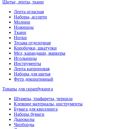
Шитье, ленты, ткани
Лента атласная
Наборы, ассорти
Молнии
Ножницы
Ткани
Нитки
Тесьма отделочная
Коробочки, шкатулки
Мел, карандаши, маркеры
Игольницы
Инструменты
Лента капроновая
Наборы для шитья
Фетр декоративный
Товары для скрапбукинга
Штампы, трафареты, чернила
Клеящие материалы, инструменты
Бумага для квиллинга
Наборы бумаги
Дыроколы
Чипборды