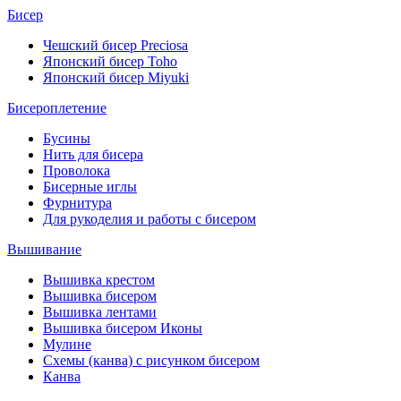
Бисер
Чешский бисер Preciosa
Японский бисер Toho
Японский бисер Miyuki
Бисероплетение
Бусины
Нить для бисера
Проволока
Бисерные иглы
Фурнитура
Для рукоделия и работы с бисером
Вышивание
Вышивка крестом
Вышивка бисером
Вышивка лентами
Вышивка бисером Иконы
Мулине
Схемы (канва) с рисунком бисером
Канва