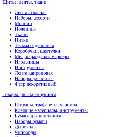
Шитье, ленты, ткани
Лента атласная
Наборы, ассорти
Молнии
Ножницы
Ткани
Нитки
Тесьма отделочная
Коробочки, шкатулки
Мел, карандаши, маркеры
Игольницы
Инструменты
Лента капроновая
Наборы для шитья
Фетр декоративный
Товары для скрапбукинга
Штампы, трафареты, чернила
Клеящие материалы, инструменты
Бумага для квиллинга
Наборы бумаги
Дыроколы
Чипборды