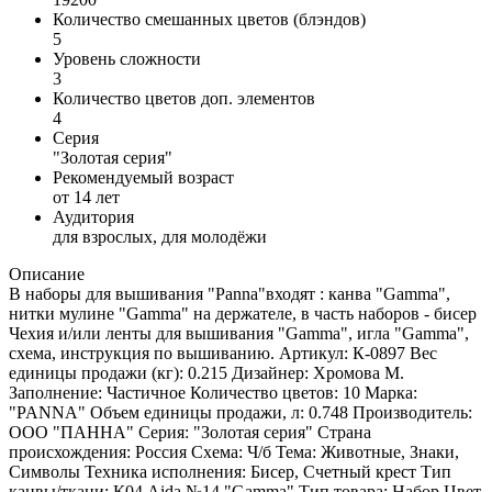
Количество смешанных цветов (блэндов)
5
Уровень сложности
3
Количество цветов доп. элементов
4
Серия
"Золотая серия"
Рекомендуемый возраст
от 14 лет
Аудитория
для взрослых, для молодёжи
Описание
В наборы для вышивания "Panna"входят : канва "Gamma",
нитки мулине "Gamma" на держателе, в часть наборов - бисер
Чехия и/или ленты для вышивания "Gamma", игла "Gamma",
схема, инструкция по вышиванию. Артикул: К-0897 Вес
единицы продажи (кг): 0.215 Дизайнер: Хромова М.
Заполнение: Частичное Количество цветов: 10 Марка:
"PANNA" Объем единицы продажи, л: 0.748 Производитель:
ООО "ПАННА" Серия: "Золотая серия" Страна
происхождения: Россия Схема: Ч/б Тема: Животные, Знаки,
Символы Техника исполнения: Бисер, Счетный крест Тип
канвы/ткани: К04 Aida №14 "Gamma" Тип товара: Набор Цвет