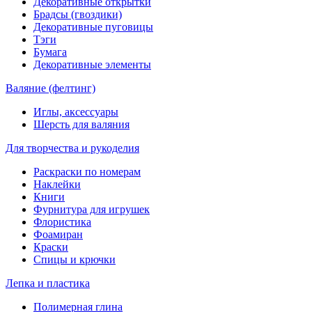
Декоративные открытки
Брадсы (гвоздики)
Декоративные пуговицы
Тэги
Бумага
Декоративные элементы
Валяние (фелтинг)
Иглы, аксессуары
Шерсть для валяния
Для творчества и рукоделия
Раскраски по номерам
Наклейки
Книги
Фурнитура для игрушек
Флористика
Фоамиран
Краски
Спицы и крючки
Лепка и пластика
Полимерная глина