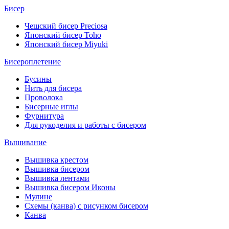
Бисер
Чешский бисер Preciosa
Японский бисер Toho
Японский бисер Miyuki
Бисероплетение
Бусины
Нить для бисера
Проволока
Бисерные иглы
Фурнитура
Для рукоделия и работы с бисером
Вышивание
Вышивка крестом
Вышивка бисером
Вышивка лентами
Вышивка бисером Иконы
Мулине
Схемы (канва) с рисунком бисером
Канва