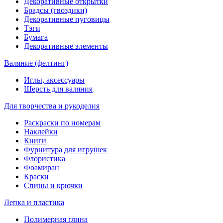
Декоративные открытки
Брадсы (гвоздики)
Декоративные пуговицы
Тэги
Бумага
Декоративные элементы
Валяние (фелтинг)
Иглы, аксессуары
Шерсть для валяния
Для творчества и рукоделия
Раскраски по номерам
Наклейки
Книги
Фурнитура для игрушек
Флористика
Фоамиран
Краски
Спицы и крючки
Лепка и пластика
Полимерная глина