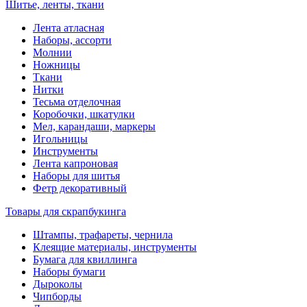
Шитье, ленты, ткани
Лента атласная
Наборы, ассорти
Молнии
Ножницы
Ткани
Нитки
Тесьма отделочная
Коробочки, шкатулки
Мел, карандаши, маркеры
Игольницы
Инструменты
Лента капроновая
Наборы для шитья
Фетр декоративный
Товары для скрапбукинга
Штампы, трафареты, чернила
Клеящие материалы, инструменты
Бумага для квиллинга
Наборы бумаги
Дыроколы
Чипборды