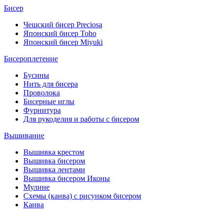
Бисер
Чешский бисер Preciosa
Японский бисер Toho
Японский бисер Miyuki
Бисероплетение
Бусины
Нить для бисера
Проволока
Бисерные иглы
Фурнитура
Для рукоделия и работы с бисером
Вышивание
Вышивка крестом
Вышивка бисером
Вышивка лентами
Вышивка бисером Иконы
Мулине
Схемы (канва) с рисунком бисером
Канва