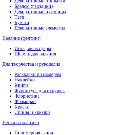
Декоративные открытки
Брадсы (гвоздики)
Декоративные пуговицы
Тэги
Бумага
Декоративные элементы
Валяние (фелтинг)
Иглы, аксессуары
Шерсть для валяния
Для творчества и рукоделия
Раскраски по номерам
Наклейки
Книги
Фурнитура для игрушек
Флористика
Фоамиран
Краски
Спицы и крючки
Лепка и пластика
Полимерная глина