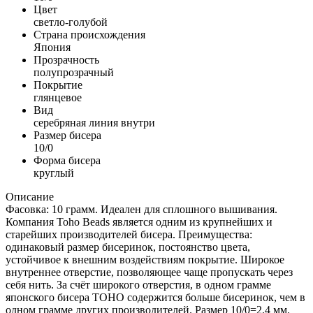
Цвет
светло-голубой
Страна происхождения
Япония
Прозрачность
полупрозрачный
Покрытие
глянцевое
Вид
серебряная линия внутри
Размер бисера
10/0
Форма бисера
круглый
Описание
Фасовка: 10 грамм. Идеален для сплошного вышивания.
Компания Toho Beads является одним из крупнейших и
старейших производителей бисера. Преимущества:
одинаковый размер бисеринок, постоянство цвета,
устойчивое к внешним воздействиям покрытие. Широкое
внутреннее отверстие, позволяющее чаще пропускать через
себя нить. За счёт широкого отверстия, в одном грамме
японского бисера TOHO содержится больше бисеринок, чем в
одном грамме других производителей. Размер 10/0=2.4 мм.