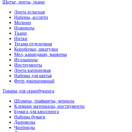
Шитье, ленты, ткани
Лента атласная
Наборы, ассорти
Молнии
Ножницы
Ткани
Нитки
Тесьма отделочная
Коробочки, шкатулки
Мел, карандаши, маркеры
Игольницы
Инструменты
Лента капроновая
Наборы для шитья
Фетр декоративный
Товары для скрапбукинга
Штампы, трафареты, чернила
Клеящие материалы, инструменты
Бумага для квиллинга
Наборы бумаги
Дыроколы
Чипборды