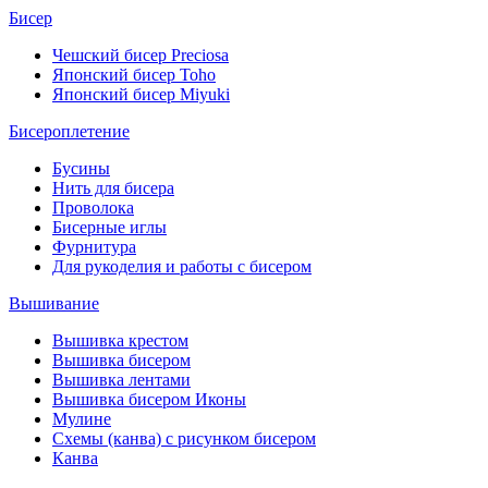
Бисер
Чешский бисер Preciosa
Японский бисер Toho
Японский бисер Miyuki
Бисероплетение
Бусины
Нить для бисера
Проволока
Бисерные иглы
Фурнитура
Для рукоделия и работы с бисером
Вышивание
Вышивка крестом
Вышивка бисером
Вышивка лентами
Вышивка бисером Иконы
Мулине
Схемы (канва) с рисунком бисером
Канва