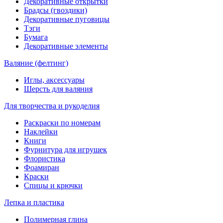
Декоративные открытки
Брадсы (гвоздики)
Декоративные пуговицы
Тэги
Бумага
Декоративные элементы
Валяние (фелтинг)
Иглы, аксессуары
Шерсть для валяния
Для творчества и рукоделия
Раскраски по номерам
Наклейки
Книги
Фурнитура для игрушек
Флористика
Фоамиран
Краски
Спицы и крючки
Лепка и пластика
Полимерная глина