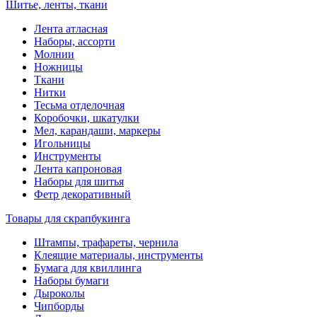
Шитье, ленты, ткани
Лента атласная
Наборы, ассорти
Молнии
Ножницы
Ткани
Нитки
Тесьма отделочная
Коробочки, шкатулки
Мел, карандаши, маркеры
Игольницы
Инструменты
Лента капроновая
Наборы для шитья
Фетр декоративный
Товары для скрапбукинга
Штампы, трафареты, чернила
Клеящие материалы, инструменты
Бумага для квиллинга
Наборы бумаги
Дыроколы
Чипборды