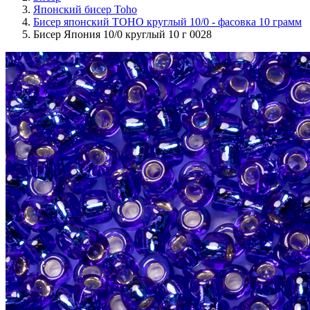
Японский бисер Toho
Бисер японский TOHO круглый 10/0 - фасовка 10 грамм
Бисер Япония 10/0 круглый 10 г 0028