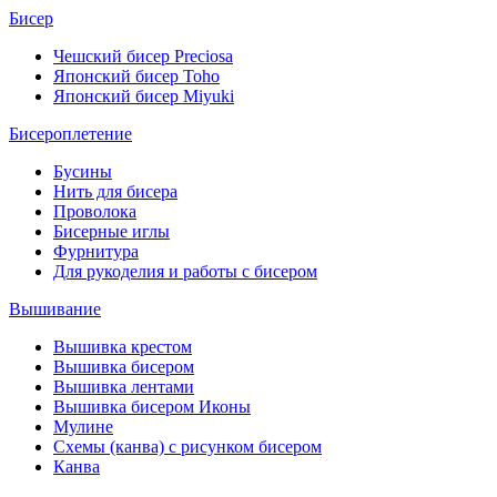
Бисер
Чешский бисер Preciosa
Японский бисер Toho
Японский бисер Miyuki
Бисероплетение
Бусины
Нить для бисера
Проволока
Бисерные иглы
Фурнитура
Для рукоделия и работы с бисером
Вышивание
Вышивка крестом
Вышивка бисером
Вышивка лентами
Вышивка бисером Иконы
Мулине
Схемы (канва) с рисунком бисером
Канва