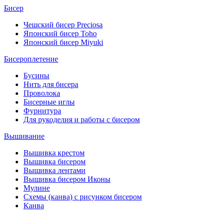
Бисер
Чешский бисер Preciosa
Японский бисер Toho
Японский бисер Miyuki
Бисероплетение
Бусины
Нить для бисера
Проволока
Бисерные иглы
Фурнитура
Для рукоделия и работы с бисером
Вышивание
Вышивка крестом
Вышивка бисером
Вышивка лентами
Вышивка бисером Иконы
Мулине
Схемы (канва) с рисунком бисером
Канва