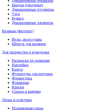
Декоративные открытки
Брадсы (гвоздики)
Декоративные пуговицы
Тэги
Бумага
Декоративные элементы
Валяние (фелтинг)
Иглы, аксессуары
Шерсть для валяния
Для творчества и рукоделия
Раскраски по номерам
Наклейки
Книги
Фурнитура для игрушек
Флористика
Фоамиран
Краски
Спицы и крючки
Лепка и пластика
Полимерная глина