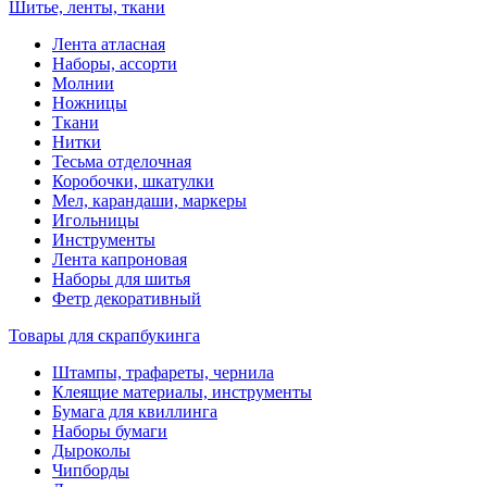
Шитье, ленты, ткани
Лента атласная
Наборы, ассорти
Молнии
Ножницы
Ткани
Нитки
Тесьма отделочная
Коробочки, шкатулки
Мел, карандаши, маркеры
Игольницы
Инструменты
Лента капроновая
Наборы для шитья
Фетр декоративный
Товары для скрапбукинга
Штампы, трафареты, чернила
Клеящие материалы, инструменты
Бумага для квиллинга
Наборы бумаги
Дыроколы
Чипборды