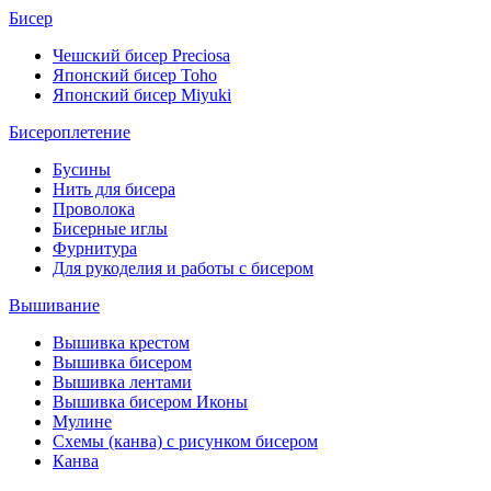
Бисер
Чешский бисер Preciosa
Японский бисер Toho
Японский бисер Miyuki
Бисероплетение
Бусины
Нить для бисера
Проволока
Бисерные иглы
Фурнитура
Для рукоделия и работы с бисером
Вышивание
Вышивка крестом
Вышивка бисером
Вышивка лентами
Вышивка бисером Иконы
Мулине
Схемы (канва) с рисунком бисером
Канва