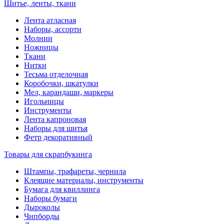
Шитье, ленты, ткани
Лента атласная
Наборы, ассорти
Молнии
Ножницы
Ткани
Нитки
Тесьма отделочная
Коробочки, шкатулки
Мел, карандаши, маркеры
Игольницы
Инструменты
Лента капроновая
Наборы для шитья
Фетр декоративный
Товары для скрапбукинга
Штампы, трафареты, чернила
Клеящие материалы, инструменты
Бумага для квиллинга
Наборы бумаги
Дыроколы
Чипборды