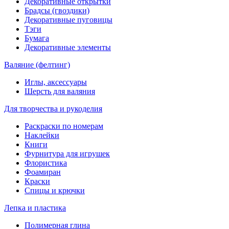
Декоративные открытки
Брадсы (гвоздики)
Декоративные пуговицы
Тэги
Бумага
Декоративные элементы
Валяние (фелтинг)
Иглы, аксессуары
Шерсть для валяния
Для творчества и рукоделия
Раскраски по номерам
Наклейки
Книги
Фурнитура для игрушек
Флористика
Фоамиран
Краски
Спицы и крючки
Лепка и пластика
Полимерная глина