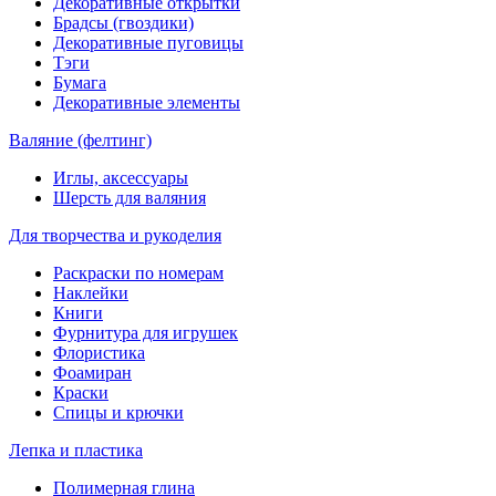
Декоративные открытки
Брадсы (гвоздики)
Декоративные пуговицы
Тэги
Бумага
Декоративные элементы
Валяние (фелтинг)
Иглы, аксессуары
Шерсть для валяния
Для творчества и рукоделия
Раскраски по номерам
Наклейки
Книги
Фурнитура для игрушек
Флористика
Фоамиран
Краски
Спицы и крючки
Лепка и пластика
Полимерная глина