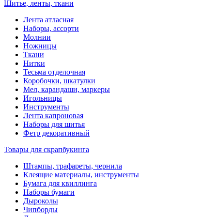
Шитье, ленты, ткани
Лента атласная
Наборы, ассорти
Молнии
Ножницы
Ткани
Нитки
Тесьма отделочная
Коробочки, шкатулки
Мел, карандаши, маркеры
Игольницы
Инструменты
Лента капроновая
Наборы для шитья
Фетр декоративный
Товары для скрапбукинга
Штампы, трафареты, чернила
Клеящие материалы, инструменты
Бумага для квиллинга
Наборы бумаги
Дыроколы
Чипборды