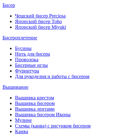
Бисер
Чешский бисер Preciosa
Японский бисер Toho
Японский бисер Miyuki
Бисероплетение
Бусины
Нить для бисера
Проволока
Бисерные иглы
Фурнитура
Для рукоделия и работы с бисером
Вышивание
Вышивка крестом
Вышивка бисером
Вышивка лентами
Вышивка бисером Иконы
Мулине
Схемы (канва) с рисунком бисером
Канва