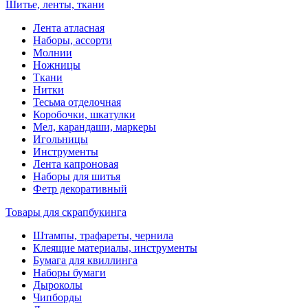
Шитье, ленты, ткани
Лента атласная
Наборы, ассорти
Молнии
Ножницы
Ткани
Нитки
Тесьма отделочная
Коробочки, шкатулки
Мел, карандаши, маркеры
Игольницы
Инструменты
Лента капроновая
Наборы для шитья
Фетр декоративный
Товары для скрапбукинга
Штампы, трафареты, чернила
Клеящие материалы, инструменты
Бумага для квиллинга
Наборы бумаги
Дыроколы
Чипборды