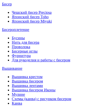
Бисер
Чешский бисер Preciosa
Японский бисер Toho
Японский бисер Miyuki
Бисероплетение
Бусины
Нить для бисера
Проволока
Бисерные иглы
Фурнитура
Для рукоделия и работы с бисером
Вышивание
Вышивка крестом
Вышивка бисером
Вышивка лентами
Вышивка бисером Иконы
Мулине
Схемы (канва) с рисунком бисером
Канва