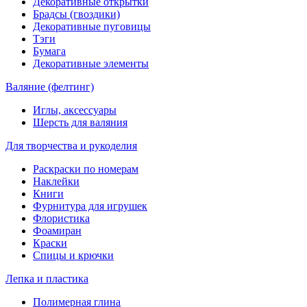
Декоративные открытки
Брадсы (гвоздики)
Декоративные пуговицы
Тэги
Бумага
Декоративные элементы
Валяние (фелтинг)
Иглы, аксессуары
Шерсть для валяния
Для творчества и рукоделия
Раскраски по номерам
Наклейки
Книги
Фурнитура для игрушек
Флористика
Фоамиран
Краски
Спицы и крючки
Лепка и пластика
Полимерная глина