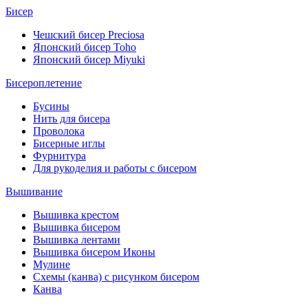
Бисер
Чешский бисер Preciosa
Японский бисер Toho
Японский бисер Miyuki
Бисероплетение
Бусины
Нить для бисера
Проволока
Бисерные иглы
Фурнитура
Для рукоделия и работы с бисером
Вышивание
Вышивка крестом
Вышивка бисером
Вышивка лентами
Вышивка бисером Иконы
Мулине
Схемы (канва) с рисунком бисером
Канва