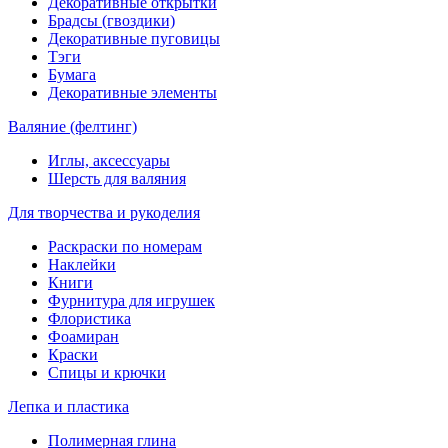
Декоративные открытки
Брадсы (гвоздики)
Декоративные пуговицы
Тэги
Бумага
Декоративные элементы
Валяние (фелтинг)
Иглы, аксессуары
Шерсть для валяния
Для творчества и рукоделия
Раскраски по номерам
Наклейки
Книги
Фурнитура для игрушек
Флористика
Фоамиран
Краски
Спицы и крючки
Лепка и пластика
Полимерная глина