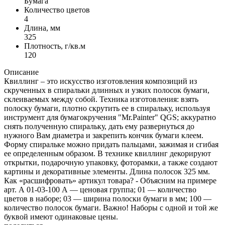
Бумага
Количество цветов
4
Длина, мм
325
Плотность, г/кв.м
120
Описание
Квиллинг – это искусство изготовления композиций из
скрученных в спиральки длинных и узких полосок бумаги,
склеиваемых между собой. Техника изготовления: взять
полоску бумаги, плотно скрутить ее в спиральку, используя
инструмент для бумагокручения "Mr.Painter" QGS; аккуратно
снять полученную спиральку, дать ему развернуться до
нужного Вам диаметра и закрепить кончик бумаги клеем.
Форму спиральке можно придать пальцами, зажимая и сгибая
ее определенным образом. В технике квиллинг декорируют
открытки, подарочную упаковку, фоторамки, а также создают
картины и декоративные элементы. Длина полосок 325 мм.
Как «расшифровать» артикул товара? - Объясним на примере
арт. А 01-03-100 А — ценовая группа; 01 — количество
цветов в наборе; 03 — ширина полоски бумаги в мм; 100 —
количество полосок бумаги. Важно! Наборы с одной и той же
буквой имеют одинаковые цены.