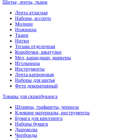
Шитье, ленты, ткани
Лента атласная
Наборы, ассорти
Молнии
Ножницы
Ткани
Нитки
Тесьма отделочная
Коробочки, шкатулки
Мел, карандаши, маркеры
Игольницы
Инструменты
Лента капроновая
Наборы для шитья
Фетр декоративный
Товары для скрапбукинга
Штампы, трафареты, чернила
Клеящие материалы, инструменты
Бумага для квиллинга
Наборы бумаги
Дыроколы
Чипборды