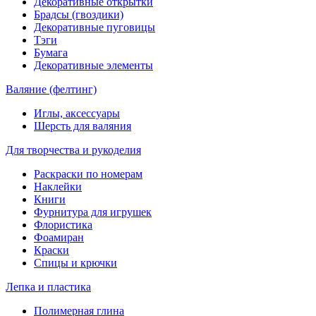
Декоративные открытки
Брадсы (гвоздики)
Декоративные пуговицы
Тэги
Бумага
Декоративные элементы
Валяние (фелтинг)
Иглы, аксессуары
Шерсть для валяния
Для творчества и рукоделия
Раскраски по номерам
Наклейки
Книги
Фурнитура для игрушек
Флористика
Фоамиран
Краски
Спицы и крючки
Лепка и пластика
Полимерная глина