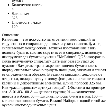
Бумага
Количество цветов
4
Длина, мм
325
Плотность, г/кв.м
120
Описание
Квиллинг – это искусство изготовления композиций из
скрученных в спиральки длинных и узких полосок бумаги,
склеиваемых между собой. Техника изготовления: взять
полоску бумаги, плотно скрутить ее в спиральку, используя
инструмент для бумагокручения "Mr.Painter" QGS; аккуратно
снять полученную спиральку, дать ему развернуться до
нужного Вам диаметра и закрепить кончик бумаги клеем.
Форму спиральке можно придать пальцами, зажимая и сгибая
ее определенным образом. В технике квиллинг декорируют
открытки, подарочную упаковку, фоторамки, а также создают
картины и декоративные элементы. Длина полосок 325 мм.
Как «расшифровать» артикул товара? - Объясним на примере
арт. А 01-03-100 А — ценовая группа; 01 — количество
цветов в наборе; 03 — ширина полоски бумаги в мм; 100 —
количество полосок бумаги. Важно! Наборы с одной и той же
буквой имеют одинаковые цены.