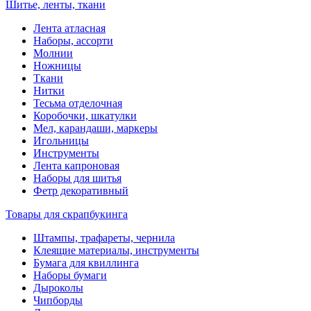
Шитье, ленты, ткани
Лента атласная
Наборы, ассорти
Молнии
Ножницы
Ткани
Нитки
Тесьма отделочная
Коробочки, шкатулки
Мел, карандаши, маркеры
Игольницы
Инструменты
Лента капроновая
Наборы для шитья
Фетр декоративный
Товары для скрапбукинга
Штампы, трафареты, чернила
Клеящие материалы, инструменты
Бумага для квиллинга
Наборы бумаги
Дыроколы
Чипборды