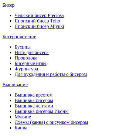
Бисер
Чешский бисер Preciosa
Японский бисер Toho
Японский бисер Miyuki
Бисероплетение
Бусины
Нить для бисера
Проволока
Бисерные иглы
Фурнитура
Для рукоделия и работы с бисером
Вышивание
Вышивка крестом
Вышивка бисером
Вышивка лентами
Вышивка бисером Иконы
Мулине
Схемы (канва) с рисунком бисером
Канва