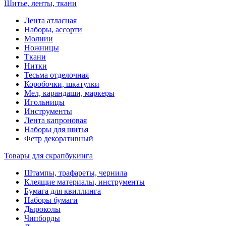
Шитье, ленты, ткани
Лента атласная
Наборы, ассорти
Молнии
Ножницы
Ткани
Нитки
Тесьма отделочная
Коробочки, шкатулки
Мел, карандаши, маркеры
Игольницы
Инструменты
Лента капроновая
Наборы для шитья
Фетр декоративный
Товары для скрапбукинга
Штампы, трафареты, чернила
Клеящие материалы, инструменты
Бумага для квиллинга
Наборы бумаги
Дыроколы
Чипборды