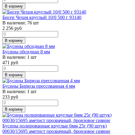
В корзину
Бисер Чехия круглый 10/0 500 г 93140
В наличии:
76 шт
2 256
руб
В корзину
Бусины обсидиан 8 мм
В наличии:
1 шт
471
руб
В корзину
Бусины Бирюза прессованная 4 мм
В наличии:
1 шт
233
руб
В корзину
Бусины полированные круглые 6мм 25г (90 штук)
00030/15695 аметист прозрачный, бронзовое сияние