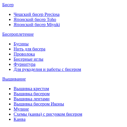
Бисер
Чешский бисер Preciosa
Японский бисер Toho
Японский бисер Miyuki
Бисероплетение
Бусины
Нить для бисера
Проволока
Бисерные иглы
Фурнитура
Для рукоделия и работы с бисером
Вышивание
Вышивка крестом
Вышивка бисером
Вышивка лентами
Вышивка бисером Иконы
Мулине
Схемы (канва) с рисунком бисером
Канва