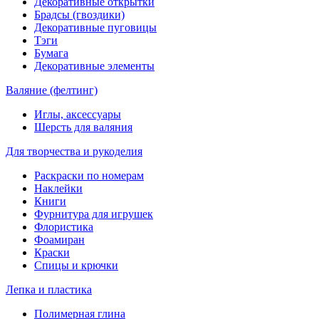
Декоративные открытки
Брадсы (гвоздики)
Декоративные пуговицы
Тэги
Бумага
Декоративные элементы
Валяние (фелтинг)
Иглы, аксессуары
Шерсть для валяния
Для творчества и рукоделия
Раскраски по номерам
Наклейки
Книги
Фурнитура для игрушек
Флористика
Фоамиран
Краски
Спицы и крючки
Лепка и пластика
Полимерная глина