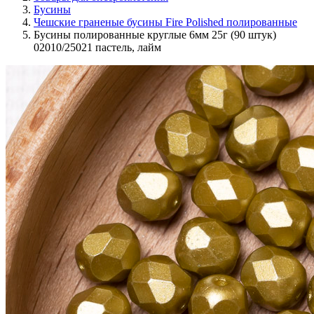
Бусины
Чешские граненые бусины Fire Polished полированные
Бусины полированные круглые 6мм 25г (90 штук)
02010/25021 пастель, лайм