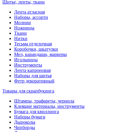
Шитье, ленты, ткани
Лента атласная
Наборы, ассорти
Молнии
Ножницы
Ткани
Нитки
Тесьма отделочная
Коробочки, шкатулки
Мел, карандаши, маркеры
Игольницы
Инструменты
Лента капроновая
Наборы для шитья
Фетр декоративный
Товары для скрапбукинга
Штампы, трафареты, чернила
Клеящие материалы, инструменты
Бумага для квиллинга
Наборы бумаги
Дыроколы
Чипборды