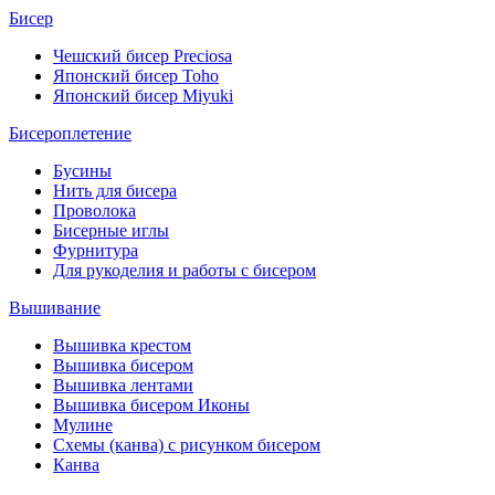
Бисер
Чешский бисер Preciosa
Японский бисер Toho
Японский бисер Miyuki
Бисероплетение
Бусины
Нить для бисера
Проволока
Бисерные иглы
Фурнитура
Для рукоделия и работы с бисером
Вышивание
Вышивка крестом
Вышивка бисером
Вышивка лентами
Вышивка бисером Иконы
Мулине
Схемы (канва) с рисунком бисером
Канва