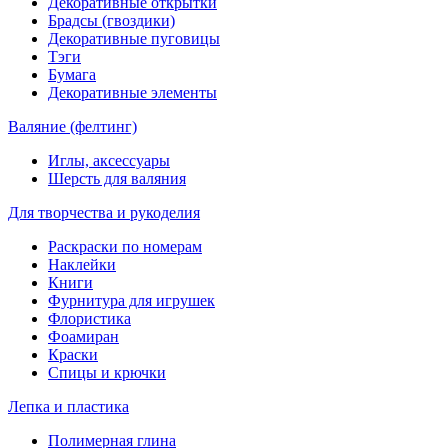
Декоративные открытки
Брадсы (гвоздики)
Декоративные пуговицы
Тэги
Бумага
Декоративные элементы
Валяние (фелтинг)
Иглы, аксессуары
Шерсть для валяния
Для творчества и рукоделия
Раскраски по номерам
Наклейки
Книги
Фурнитура для игрушек
Флористика
Фоамиран
Краски
Спицы и крючки
Лепка и пластика
Полимерная глина