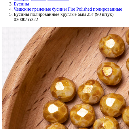
Бусины
Чешские граненые бусины Fire Polished полированные
Бусины полированные круглые 6мм 25г (90 штук)
03000/65322