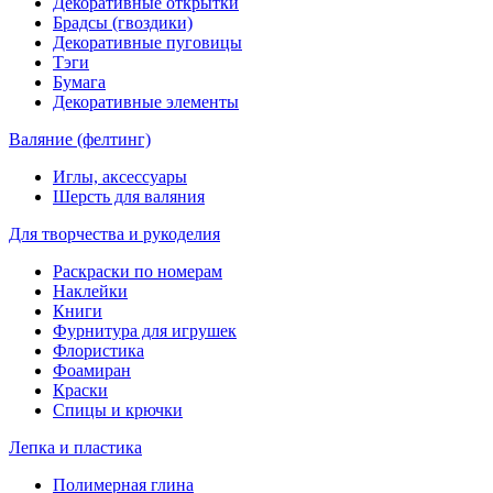
Декоративные открытки
Брадсы (гвоздики)
Декоративные пуговицы
Тэги
Бумага
Декоративные элементы
Валяние (фелтинг)
Иглы, аксессуары
Шерсть для валяния
Для творчества и рукоделия
Раскраски по номерам
Наклейки
Книги
Фурнитура для игрушек
Флористика
Фоамиран
Краски
Спицы и крючки
Лепка и пластика
Полимерная глина