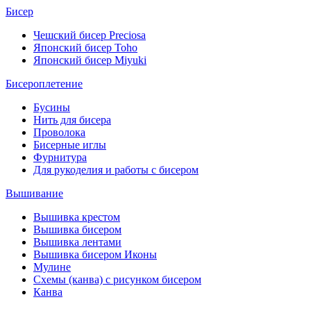
Бисер
Чешский бисер Preciosa
Японский бисер Toho
Японский бисер Miyuki
Бисероплетение
Бусины
Нить для бисера
Проволока
Бисерные иглы
Фурнитура
Для рукоделия и работы с бисером
Вышивание
Вышивка крестом
Вышивка бисером
Вышивка лентами
Вышивка бисером Иконы
Мулине
Схемы (канва) с рисунком бисером
Канва