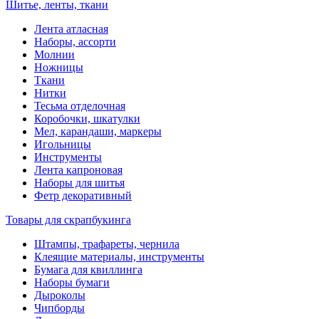
Шитье, ленты, ткани
Лента атласная
Наборы, ассорти
Молнии
Ножницы
Ткани
Нитки
Тесьма отделочная
Коробочки, шкатулки
Мел, карандаши, маркеры
Игольницы
Инструменты
Лента капроновая
Наборы для шитья
Фетр декоративный
Товары для скрапбукинга
Штампы, трафареты, чернила
Клеящие материалы, инструменты
Бумага для квиллинга
Наборы бумаги
Дыроколы
Чипборды