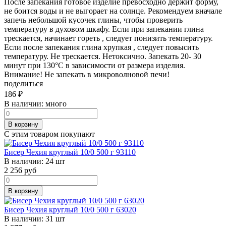
После запекания готовое изделие превосходно держит форму,
не боится воды и не выгорает на солнце. Рекомендуем вначале
запечь небольшой кусочек глины, чтобы проверить
температуру в духовом шкафу. Если при запекании глина
трескается, начинает гореть , следует понизить температуру.
Если после запекания глина хрупкая , следует повысить
температуру. Не трескается. Нетоксично. Запекать 20- 30
минут при 130°C в зависимости от размера изделия.
Внимание! Не запекать в микроволновой печи!
поделиться
186
₽
В наличии:
много
В корзину
С этим товаром покупают
Бисер Чехия круглый 10/0 500 г 93110
В наличии:
24 шт
2 256
руб
В корзину
Бисер Чехия круглый 10/0 500 г 63020
В наличии:
31 шт