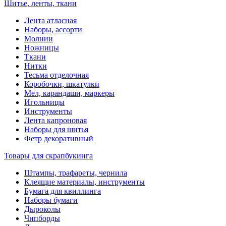
Шитье, ленты, ткани
Лента атласная
Наборы, ассорти
Молнии
Ножницы
Ткани
Нитки
Тесьма отделочная
Коробочки, шкатулки
Мел, карандаши, маркеры
Игольницы
Инструменты
Лента капроновая
Наборы для шитья
Фетр декоративный
Товары для скрапбукинга
Штампы, трафареты, чернила
Клеящие материалы, инструменты
Бумага для квиллинга
Наборы бумаги
Дыроколы
Чипборды