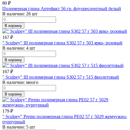
80
₽
Полимерная глина Артефакт 56 гр. флуоресцентный белый
В наличии:
26 шт
В корзину
167
₽
" Sculpey" III полимерная глина S302 57 г 503 ярко- розовый
В наличии:
4 шт
В корзину
167
₽
" Sculpey" III полимерная глина S302 57 г 515 фиолетовый
В наличии:
много
В корзину
179
₽
" Sculpey" Premo полимерная глина PE02 57 г 5029 жемчужно-
пурпурный
В наличии:
5 шт