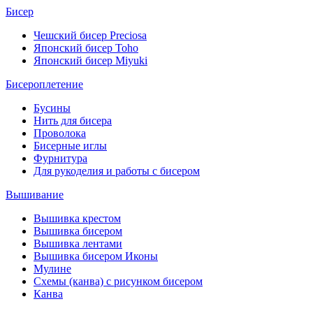
Бисер
Чешский бисер Preciosa
Японский бисер Toho
Японский бисер Miyuki
Бисероплетение
Бусины
Нить для бисера
Проволока
Бисерные иглы
Фурнитура
Для рукоделия и работы с бисером
Вышивание
Вышивка крестом
Вышивка бисером
Вышивка лентами
Вышивка бисером Иконы
Мулине
Схемы (канва) с рисунком бисером
Канва