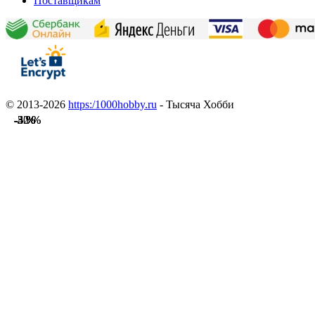
Поставщикам
© 2013-2026
https:/1000hobby.ru
- Тысяча Хобби
-3 %
-42 %
-3 %
-3 %
-3 %
-3 %
-3 %
-3 %
-3 %
-3 %
-3 %
-50 %