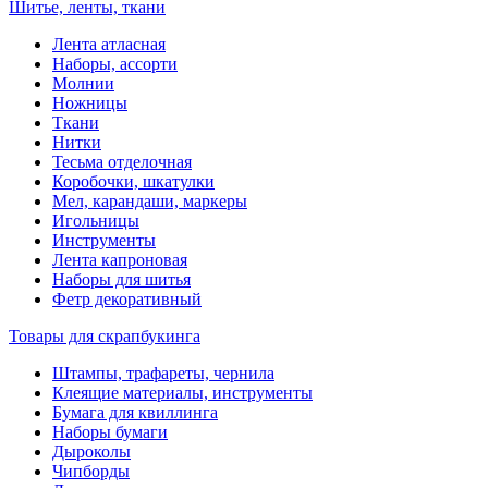
Шитье, ленты, ткани
Лента атласная
Наборы, ассорти
Молнии
Ножницы
Ткани
Нитки
Тесьма отделочная
Коробочки, шкатулки
Мел, карандаши, маркеры
Игольницы
Инструменты
Лента капроновая
Наборы для шитья
Фетр декоративный
Товары для скрапбукинга
Штампы, трафареты, чернила
Клеящие материалы, инструменты
Бумага для квиллинга
Наборы бумаги
Дыроколы
Чипборды