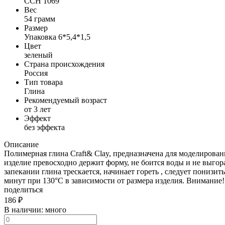
CCH 1069
Вес
54 грамм
Размер
Упаковка 6*5,4*1,5
Цвет
зеленый
Страна происхождения
Россия
Тип товара
Глина
Рекомендуемый возраст
от 3 лет
Эффект
без эффекта
Описание
Полимерная глина Craft& Clay, предназначена для моделировани
изделие превосходно держит форму, не боится воды и не выгор
запекании глина трескается, начинает гореть , следует понизит
минут при 130°C в зависимости от размера изделия. Внимание!
поделиться
186
₽
В наличии:
много