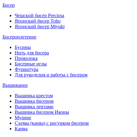
Бисер
Чешский бисер Preciosa
Японский бисер Toho
Японский бисер Miyuki
Бисероплетение
Бусины
Нить для бисера
Проволока
Бисерные иглы
Фурнитура
Для рукоделия и работы с бисером
Вышивание
Вышивка крестом
Вышивка бисером
Вышивка лентами
Вышивка бисером Иконы
Мулине
Схемы (канва) с рисунком бисером
Канва