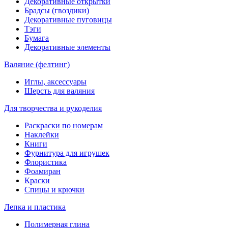
Декоративные открытки
Брадсы (гвоздики)
Декоративные пуговицы
Тэги
Бумага
Декоративные элементы
Валяние (фелтинг)
Иглы, аксессуары
Шерсть для валяния
Для творчества и рукоделия
Раскраски по номерам
Наклейки
Книги
Фурнитура для игрушек
Флористика
Фоамиран
Краски
Спицы и крючки
Лепка и пластика
Полимерная глина