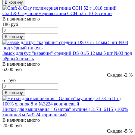
В корзину
Craft & Clay полимерная глина CCH 52 г 1018 синий
В наличии:
много
186
руб
В корзину
Замок для бус "карабин" средний DS-01/5 12 мм 5 шт №03 под
чёрный никель
В наличии:
много
62.00 руб
Скидка -2 %
61
руб
В корзину
Нитки для вышивания " Gamma" мулине ( 3173- 6115 ) 100%
хлопок 8 м №3224 коричневый
В наличии:
много
20.00 руб
Скидка -5 %