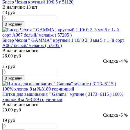
Бисер Чехия круглый 10/0 5 г 51120
В наличии:
13 шт
43
руб
В корзину
Бисер Чехия " GAMMA" круглый 1 10/ 0 2. 3 мм 5 г 1- й сорт
A067 белый/ меланж ( 57205 )
В наличии:
много
26.00 руб
Скидка -4 %
25
руб
В корзину
Нитки для вышивания " Gamma" мулине ( 3173- 6115 ) 100%
хлопок 8 м №3189 горчичный
В наличии:
много
20.00 руб
Скидка -5 %
19
руб