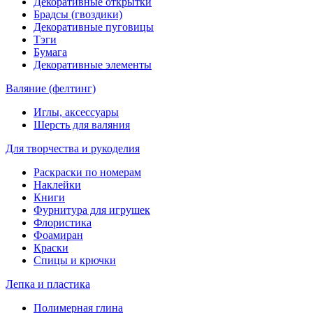
Декоративные открытки
Брадсы (гвоздики)
Декоративные пуговицы
Тэги
Бумага
Декоративные элементы
Валяние (фелтинг)
Иглы, аксессуары
Шерсть для валяния
Для творчества и рукоделия
Раскраски по номерам
Наклейки
Книги
Фурнитура для игрушек
Флористика
Фоамиран
Краски
Спицы и крючки
Лепка и пластика
Полимерная глина