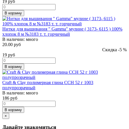
19
руб
В корзину
Нитки для вышивания " Gamma" мулине ( 3173- 6115 ) 100%
хлопок 8 м №3183 т. т. горчичный
В наличии:
много
20.00 руб
Скидка -5 %
19
руб
В корзину
Craft & Clay полимерная глина CCH 52 г 1003
полупрозрачный
В наличии:
много
186
руб
В корзину
×
Давайте знакомиться