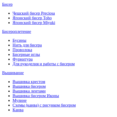
Бисер
Чешский бисер Preciosa
Японский бисер Toho
Японский бисер Miyuki
Бисероплетение
Бусины
Нить для бисера
Проволока
Бисерные иглы
Фурнитура
Для рукоделия и работы с бисером
Вышивание
Вышивка крестом
Вышивка бисером
Вышивка лентами
Вышивка бисером Иконы
Мулине
Схемы (канва) с рисунком бисером
Канва