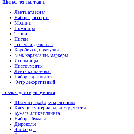
Шитье, ленты, ткани
Лента атласная
Наборы, ассорти
Молнии
Ножницы
Ткани
Нитки
Тесьма отделочная
Коробочки, шкатулки
Мел, карандаши, маркеры
Игольницы
Инструменты
Лента капроновая
Наборы для шитья
Фетр декоративный
Товары для скрапбукинга
Штампы, трафареты, чернила
Клеящие материалы, инструменты
Бумага для квиллинга
Наборы бумаги
Дыроколы
Чипборды