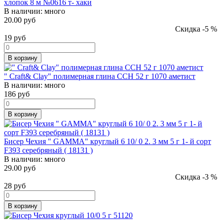
хлопок 8 м №0616 т- хаки
В наличии:
много
20.00 руб
Скидка -5 %
19
руб
В корзину
" Craft& Clay" полимерная глина CCH 52 г 1070 аметист
В наличии:
много
186
руб
В корзину
Бисер Чехия " GAMMA" круглый 6 10/ 0 2. 3 мм 5 г 1- й сорт
F393 серебряный ( 18131 )
В наличии:
много
29.00 руб
Скидка -3 %
28
руб
В корзину