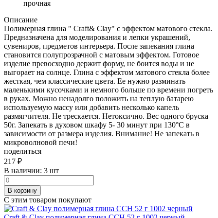
прочная
Описание
Полимерная глина " Craft& Clay" с эффектом матового стекла.
Предназначена для моделирования и лепки украшений,
сувениров, предметов интерьера. После запекания глина
становится полупрозрачной с матовым эффектом. Готовое
изделие превосходно держит форму, не боится воды и не
выгорает на солнце. Глина с эффектом матового стекла более
жесткая, чем классические цвета. Ее нужно разминать
маленькими кусочками и немного больше по времени погреть
в руках. Можно ненадолго положить на теплую батарею
используемую массу или добавить несколько капель
размягчителя. Не трескается. Нетоксично. Вес одного бруска
50г. Запекать в духовом шкафу 5- 30 минут при 130°C в
зависимости от размера изделия. Внимание! Не запекать в
микроволновой печи!
поделиться
217
₽
В наличии:
3 шт
В корзину
С этим товаром покупают
Craft & Clay полимерная глина CCH 52 г 1002 черный