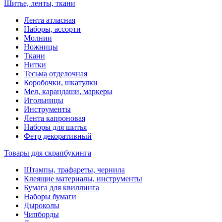
Шитье, ленты, ткани
Лента атласная
Наборы, ассорти
Молнии
Ножницы
Ткани
Нитки
Тесьма отделочная
Коробочки, шкатулки
Мел, карандаши, маркеры
Игольницы
Инструменты
Лента капроновая
Наборы для шитья
Фетр декоративный
Товары для скрапбукинга
Штампы, трафареты, чернила
Клеящие материалы, инструменты
Бумага для квиллинга
Наборы бумаги
Дыроколы
Чипборды