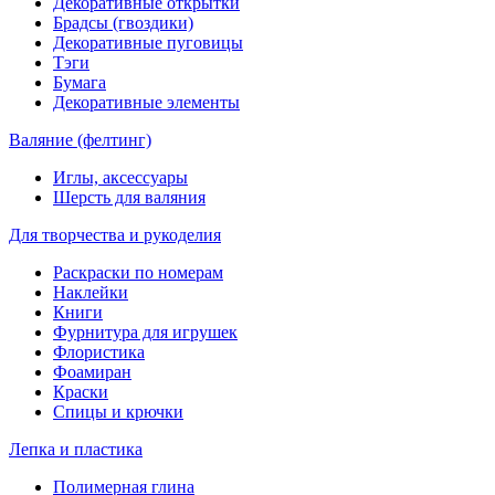
Декоративные открытки
Брадсы (гвоздики)
Декоративные пуговицы
Тэги
Бумага
Декоративные элементы
Валяние (фелтинг)
Иглы, аксессуары
Шерсть для валяния
Для творчества и рукоделия
Раскраски по номерам
Наклейки
Книги
Фурнитура для игрушек
Флористика
Фоамиран
Краски
Спицы и крючки
Лепка и пластика
Полимерная глина