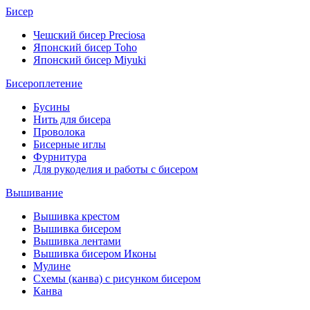
Бисер
Чешский бисер Preciosa
Японский бисер Toho
Японский бисер Miyuki
Бисероплетение
Бусины
Нить для бисера
Проволока
Бисерные иглы
Фурнитура
Для рукоделия и работы с бисером
Вышивание
Вышивка крестом
Вышивка бисером
Вышивка лентами
Вышивка бисером Иконы
Мулине
Схемы (канва) с рисунком бисером
Канва