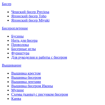
Бисер
Чешский бисер Preciosa
Японский бисер Toho
Японский бисер Miyuki
Бисероплетение
Бусины
Нить для бисера
Проволока
Бисерные иглы
Фурнитура
Для рукоделия и работы с бисером
Вышивание
Вышивка крестом
Вышивка бисером
Вышивка лентами
Вышивка бисером Иконы
Мулине
Схемы (канва) с рисунком бисером
Канва