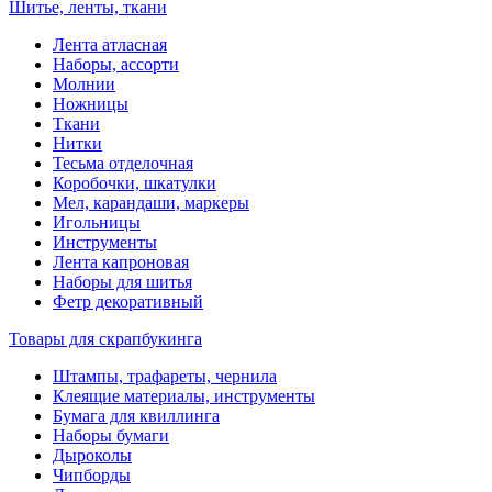
Шитье, ленты, ткани
Лента атласная
Наборы, ассорти
Молнии
Ножницы
Ткани
Нитки
Тесьма отделочная
Коробочки, шкатулки
Мел, карандаши, маркеры
Игольницы
Инструменты
Лента капроновая
Наборы для шитья
Фетр декоративный
Товары для скрапбукинга
Штампы, трафареты, чернила
Клеящие материалы, инструменты
Бумага для квиллинга
Наборы бумаги
Дыроколы
Чипборды