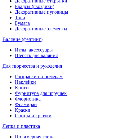
Декоративные открытки
Брадсы (гвоздики)
Декоративные пуговицы
Тэги
Бумага
Декоративные элементы
Валяние (фелтинг)
Иглы, аксессуары
Шерсть для валяния
Для творчества и рукоделия
Раскраски по номерам
Наклейки
Книги
Фурнитура для игрушек
Флористика
Фоамиран
Краски
Спицы и крючки
Лепка и пластика
Полимерная глина